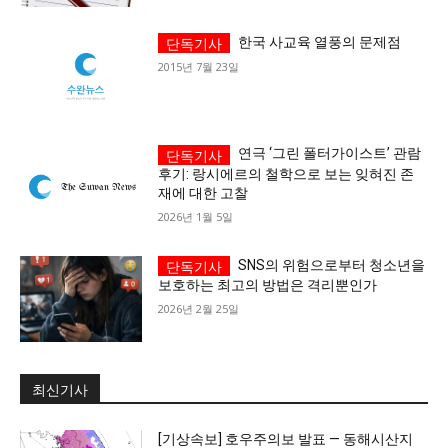
가까운 일상에서, 수완뉴스를 만나세요
한국 사교육 열풍의 문제점
2015년 7월 23일
연극 ‘그린 폴터가이스트’ 관람
후기: 랑시에르의 철학으로 보는 잊혀진 존
재에 대한 고찰
2026년 1월 5일
SNS의 위험으로부터 청소년을
보호하는 최고의 방법은 격리뿐인가
2026년 2월 25일
최신기사
[기상속보] 호우주의보 발표 — 동해시산지