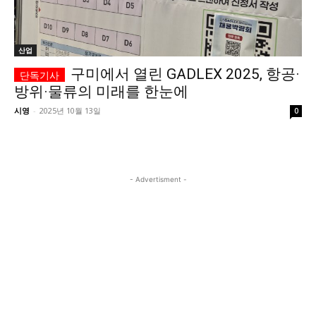
시 문학 (문학산책)
시 문학 (문학산책)
보도 사진
보도 사진
정치
사회
경제
트렌드
산업
정치
사회
경제
트렌드
구미에서 열린 GADLEX 2025, 항공·
방위·물류의 미래를 한눈에
지역 & 글로벌 뉴스
지역 & 글로벌 뉴스
시영
-
2025년 10월 13일
0
서울전역
인천지역
경기지역
강원지역
서울전역
인천지역
경기지역
강원지역
충청지역
세종지역
경상지역
전라지역
충청지역
세종지역
경상지역
전라지역
제주지역
부산/울산
대전지역
지방정가
제주지역
부산/울산
대전지역
지방정가
- Advertisment -
ENG
中文
日文
ENG
中文
日文
커뮤니티
커뮤니티
자유게시판
미니게임
운세 풀이
자유게시판
미니게임
운세 풀이