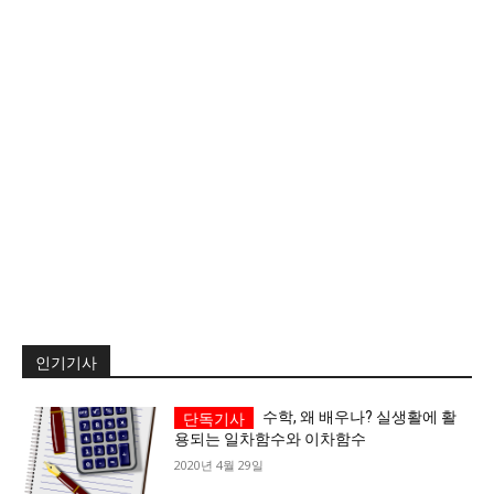
서비스 & 앱
서비스 & 앱
수완뉴스 추천 서비스
수완뉴스 추천 서비스
스토어
수완 키즈
청년공감
청라온
스토어
수완 키즈
청년공감
청라온
멤버십 소개
이니셔티브
커리어
멤버십 소개
이니셔티브
커리어
기자단 참여
저널리즘 바이브
출판서비스
기자단 참여
저널리즘 바이브
출판서비스
보도자료 작성 서비스
스위프트 하이브
보도자료 작성 서비스
스위프트 하이브
인기기사
라라프레스
오픈미트
라라프레스
오픈미트
수학, 왜 배우나? 실생활에 활
용되는 일차함수와 이차함수
2020년 4월 29일