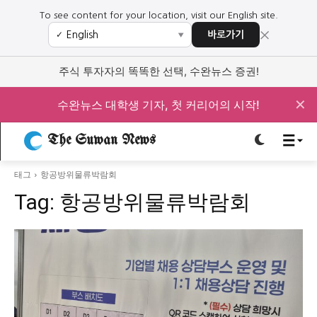
To see content for your location, visit our English site.
×
바로가기
✓
▼
로그인하세요
로그인하세요
주식 투자자의 똑똑한 선택, 수완뉴스 증권!
주요 뉴스
주요 뉴스
✕
수완뉴스 대학생 기자, 첫 커리어의 시작!
정치
사회
경제
교육
The Suwan News
정치
사회
경제
교육
태그
항공방위물류박람회
Tag:
항공방위물류박람회
문화
과학·미디어
연예
스포츠
문화
과학·미디어
연예
스포츠
오피니언 & 특집
오피니언 & 특집
특집 기사 바로가기 :
청소년
·
청년
특집 기사 바로가기 :
청소년
·
청년
사설/칼럼
사설/칼럼