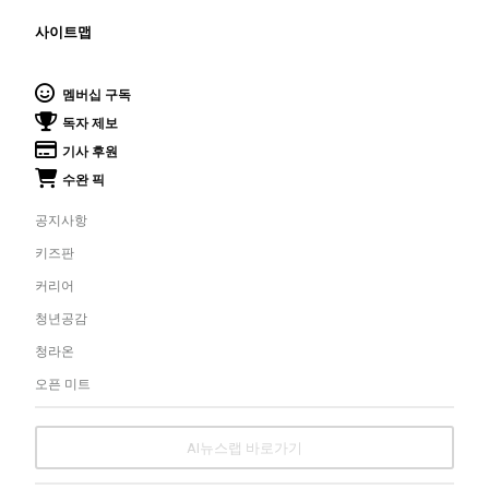
사이트맵
멤버십 구독
독자 제보
기사 후원
수완 픽
공지사항
키즈판
커리어
청년공감
청라온
오픈 미트
AI뉴스랩 바로가기