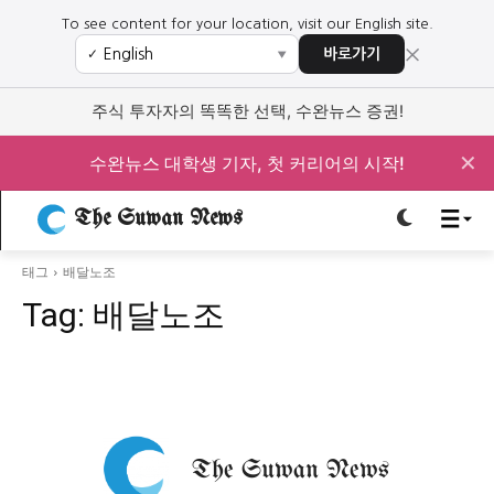
To see content for your location, visit our English site.
×
바로가기
✓
▼
로그인하세요
로그인하세요
주식 투자자의 똑똑한 선택, 수완뉴스 증권!
주요 뉴스
주요 뉴스
✕
수완뉴스 대학생 기자, 첫 커리어의 시작!
정치
사회
경제
교육
The Suwan News
정치
사회
경제
교육
태그
배달노조
Tag:
배달노조
문화
과학·미디어
연예
스포츠
문화
과학·미디어
연예
스포츠
오피니언 & 특집
오피니언 & 특집
특집 기사 바로가기 :
청소년
·
청년
특집 기사 바로가기 :
청소년
·
청년
사설/칼럼
사설/칼럼