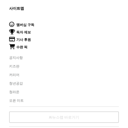
사이트맵
멤버십 구독
독자 제보
기사 후원
수완 픽
공지사항
키즈판
커리어
청년공감
청라온
오픈 미트
AI뉴스랩 바로가기