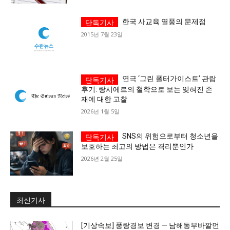
당신이 어느 지점에 서 있든, 수완뉴스는 곁에 있습니다
한국 사교육 열풍의 문제점
2015년 7월 23일
연극 ‘그린 폴터가이스트’ 관람
후기: 랑시에르의 철학으로 보는 잊혀진 존
재에 대한 고찰
2026년 1월 5일
SNS의 위험으로부터 청소년을
보호하는 최고의 방법은 격리뿐인가
2026년 2월 25일
최신기사
[기상속보] 풍랑경보 변경 — 남해동부바깥먼