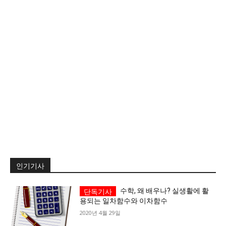
서비스 & 앱
서비스 & 앱
수완뉴스 추천 서비스
수완뉴스 추천 서비스
스토어
수완 키즈
청년공감
청라온
스토어
수완 키즈
청년공감
청라온
멤버십 소개
이니셔티브
커리어
멤버십 소개
이니셔티브
커리어
기자단 참여
저널리즘 바이브
출판서비스
기자단 참여
저널리즘 바이브
출판서비스
보도자료 작성 서비스
스위프트 하이브
보도자료 작성 서비스
스위프트 하이브
인기기사
라라프레스
오픈미트
라라프레스
오픈미트
수학, 왜 배우나? 실생활에 활
용되는 일차함수와 이차함수
2020년 4월 29일