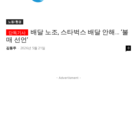
시 문학 (문학산책)
시 문학 (문학산책)
보도 사진
보도 사진
정치
사회
경제
트렌드
노동/환경
정치
사회
경제
트렌드
배달 노조, 스타벅스 배달 안해… ‘불
매 선언’
지역 & 글로벌 뉴스
지역 & 글로벌 뉴스
김동주
-
2026년 5월 21일
0
서울전역
인천지역
경기지역
강원지역
서울전역
인천지역
경기지역
강원지역
충청지역
세종지역
경상지역
전라지역
충청지역
세종지역
경상지역
전라지역
제주지역
부산/울산
대전지역
지방정가
제주지역
부산/울산
대전지역
지방정가
- Advertisment -
ENG
中文
日文
ENG
中文
日文
커뮤니티
커뮤니티
자유게시판
미니게임
운세 풀이
자유게시판
미니게임
운세 풀이