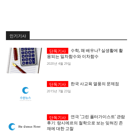
가까운 일상에서, 수완뉴스를 만나세요
인기기사
수학, 왜 배우나? 실생활에 활
용되는 일차함수와 이차함수
2020년 4월 29일
한국 사교육 열풍의 문제점
2015년 7월 23일
연극 ‘그린 폴터가이스트’ 관람
후기: 랑시에르의 철학으로 보는 잊혀진 존
재에 대한 고찰