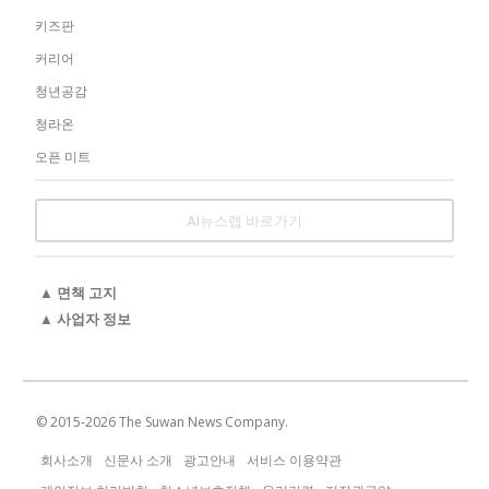
키즈판
커리어
청년공감
청라온
오픈 미트
AI뉴스랩 바로가기
▲ 면책 고지
▲ 사업자 정보
© 2015-
2026
The Suwan News Company.
회사소개
신문사 소개
광고안내
서비스 이용약관