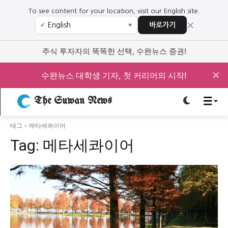
To see content for your location, visit our English site.
×
바로가기
✓
▼
로그인하세요
로그인하세요
주식 투자자의 똑똑한 선택, 수완뉴스 증권!
주요 뉴스
주요 뉴스
✕
수완뉴스 대학생 기자, 첫 커리어의 시작!
정치
사회
경제
교육
The Suwan News
정치
사회
경제
교육
태그
메타세콰이어
Tag:
메타세콰이어
문화
과학·미디어
연예
스포츠
문화
과학·미디어
연예
스포츠
오피니언 & 특집
오피니언 & 특집
특집 기사 바로가기 :
청소년
·
청년
특집 기사 바로가기 :
청소년
·
청년
사설/칼럼
사설/칼럼