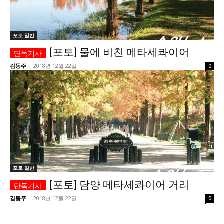
시 문학 (문학산책)
시 문학 (문학산책)
보도 사진
보도 사진
정치
사회
경제
트렌드
포토 일반
정치
사회
경제
트렌드
[포토] 물에 비친 메타세콰이어
김동주
-
2018년 12월 22일
0
지역 & 글로벌 뉴스
지역 & 글로벌 뉴스
서울전역
인천지역
경기지역
강원지역
서울전역
인천지역
경기지역
강원지역
충청지역
세종지역
경상지역
전라지역
충청지역
세종지역
경상지역
전라지역
제주지역
부산/울산
대전지역
지방정가
제주지역
부산/울산
대전지역
지방정가
ENG
中文
日文
ENG
中文
日文
포토 일반
커뮤니티
커뮤니티
[포토] 담양 메타세콰이어 거리
김동주
-
2018년 12월 22일
0
자유게시판
미니게임
운세 풀이
자유게시판
미니게임
운세 풀이