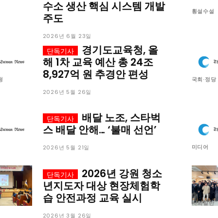
수소 생산 핵심 시스템 개발
횡설수설
주도
2026년 6월 23일
경기도교육청, 올
해 1차 교육 예산 총 24조
8,927억 원 추경안 편성
청
국회·정당
2026년 5월 26일
배달 노조, 스타벅
스 배달 안해… ‘불매 선언’
미디어
2026년 5월 21일
2026년 강원 청소
년지도자 대상 현장체험학
습 안전과정 교육 실시
사회일반
2026년 3월 26일