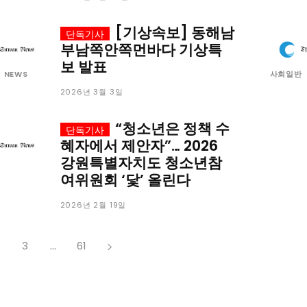
[기상속보] 동해남
부남쪽안쪽먼바다 기상특
보 발표
G NEWS
사회일반
2026년 3월 3일
“청소년은 정책 수
혜자에서 제안자”… 2026
강원특별자치도 청소년참
여위원회 ‘닻’ 올린다
2026년 2월 19일
3
...
61