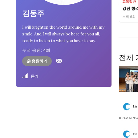
자유게시판
자유게시판
교육일반
강원 청
김동주
서비스 & 앱
서비스 & 앱
조회 6회
I will brighten the world around me with my
수완뉴스 추천 서비스
수완뉴스 추천 서비스
smile. And I will always be here for you all,
ready to listen to what you have to say.
누적 응원:
4
회
전체 
스토어
스토어
응원하기
멤버십 소개
이니셔티브
통계
멤버십 소개
이니셔티브
교육일반
BREAKIN