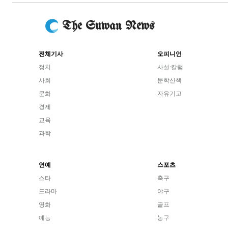
The Suwan News
전체기사
오피니언
정치
사설·칼럼
사회
문학산책
문화
자유기고
경제
교육
과학
연예
스포츠
스타
축구
드라마
야구
영화
골프
예능
농구