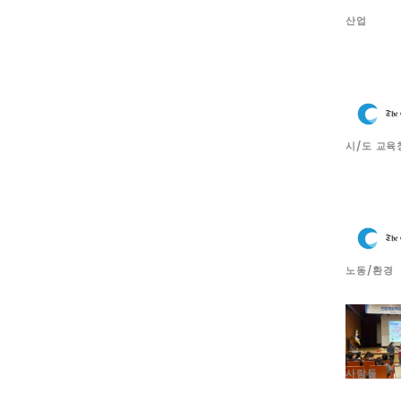
산업
시/도 교육
노동/환경
사람들