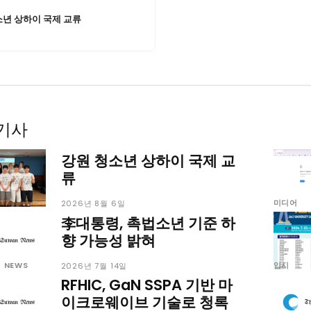
미니게임
운세 풀
미니게임
운세 풀
소년 상하이 국제 교류
기사
수완 키즈
수완 키즈
강원 청소년 상하이 국제 교
커리어
기자단 참여
저널리즘 바이브
출판서비스
보도자료 
커리어
기자단 참여
저널리즘 바이브
출판서비스
보도자료 
류
미디어
2026년 8월 6일
李대통령, 촉법소년 기준 하
향 가능성 밝혀
G NEWS
입시
2026년 7월 14일
RFHIC, GaN SSPA 기반 마
깊이를 더하고 넓이를 채우다, 전 세대를 위한 
이크로웨이브 기술로 청록