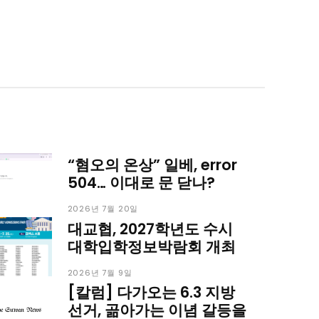
이
이
청년공감
청라온
청년공감
청라온
“혐오의 온상” 일베, error
작성 서비스
스위프트 하이브
라라프레스
오픈미트
작성 서비스
스위프트 하이브
라라프레스
오픈미트
504… 이대로 문 닫나?
2026년 7월 20일
대교협, 2027학년도 수시
대학입학정보박람회 개최
2026년 7월 9일
[칼럼] 다가오는 6.3 지방
뉴스
선거, 곪아가는 이념 갈등을