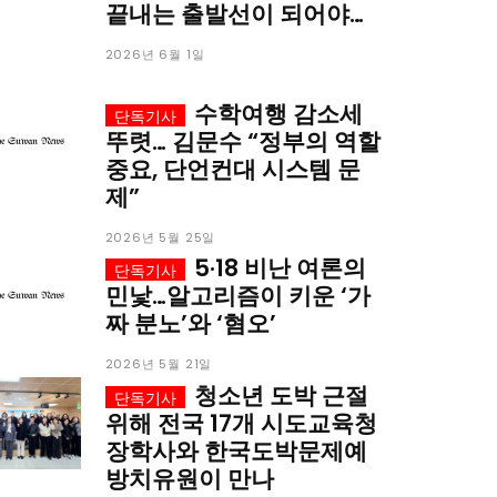
끝내는 출발선이 되어야…
2026년 6월 1일
수학여행 감소세
뚜렷… 김문수 “정부의 역할
중요, 단언컨대 시스템 문
제”
2026년 5월 25일
5·18 비난 여론의
민낯…알고리즘이 키운 ‘가
짜 분노’와 ‘혐오’
2026년 5월 21일
청소년 도박 근절
위해 전국 17개 시도교육청
장학사와 한국도박문제예
방치유원이 만나