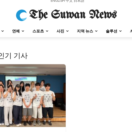
ENGLISH
中文
日本語
The Suwan News
연예
스포츠
사진
지역 뉴스
솔루션
인기 기사
강원지역
충청지역
세종지역
경상지역
전라지역
제주지역
부산/
강원지역
충청지역
세종지역
경상지역
전라지역
제주지역
부산/