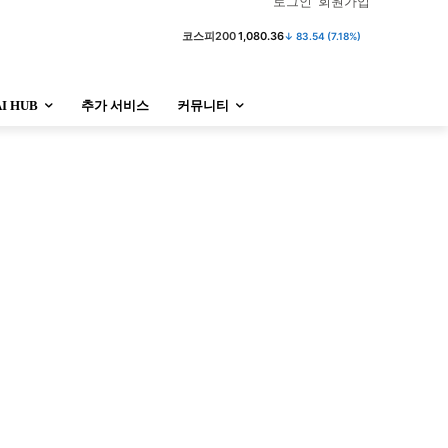
로그인
회원가입
코스피
6,296.38
↓ 301.88 (4.58%)
AI HUB
추가 서비스
커뮤니티
정치
사회
경제
트렌드
정치
사회
경제
트렌드
울산
대전지역
지방정가
울산
대전지역
지방정가