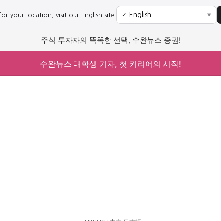
r your location, visit our English site.
✓
▼
주식 투자자의 똑똑한 선택, 수완뉴스 증권!
수완뉴스 대학생 기자, 첫 커리어의 시작!
사회
경제
사회
경제
과학·미디어
연예
과학·미디어
연예