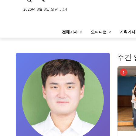
특집 기사 바로가기 :
청소년
·
청년
특집 기사 바로가기 :
청소년
·
청년
2026년 8월 8일 오전 5:14
사설/칼럼
사설/칼럼
전체기사
오피니언
기획기사
시 문학 (문학산책)
시 문학 (문학산책)
보도 사진
보도 사진
주간 
지역 & 글로벌 뉴스
지역 & 글로벌 뉴스
1
서울전역
인천지역
경기지역
서울전역
인천지역
경기지역
ENG
中文
日文
ENG
中文
日文
커뮤니티
커뮤니티