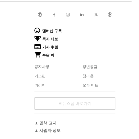
멤버십 구독
독자 제보
기사 후원
수완 픽
공지사항
청년공감
키즈판
청라온
커리어
오픈 미트
AI뉴스랩 바로가기
▲ 면책 고지
▲ 사업자 정보