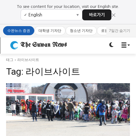
To see content for your location, visit our English site.
×
바로가기
✓
▼
로그인하세요
로그인하세요
수완뉴스 증권
대학생 기자단
청소년 기자단
로컬 큐레이터
7일간 숨기기
주요 뉴스
주요 뉴스
The Suwan News
정치
사회
경제
교육
태그
라이브사이트
정치
사회
경제
교육
Tag:
라이브사이트
문화
과학·미디어
연예
스포츠
문화
과학·미디어
연예
스포츠
오피니언 & 특집
오피니언 & 특집
특집 기사 바로가기 :
청소년
·
청년
특집 기사 바로가기 :
청소년
·
청년
사설/칼럼
사설/칼럼