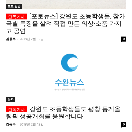
포토 일반
시 문학 (문학산책)
시 문학 (문학산책)
[포토뉴스] 강원도 초등학생들, 참가
보도 사진
보도 사진
정치
사회
경제
트렌드
정치
사회
경제
트렌드
국별 특징을 살려 직접 만든 의상·소품 가지
고 공연
김동주
-
2018년 2월 12일
0
지역 & 글로벌 뉴스
지역 & 글로벌 뉴스
서울전역
인천지역
경기지역
강원지역
서울전역
인천지역
경기지역
강원지역
충청지역
세종지역
경상지역
전라지역
충청지역
세종지역
경상지역
전라지역
제주지역
부산/울산
대전지역
지방정가
제주지역
부산/울산
대전지역
지방정가
ENG
中文
日文
ENG
中文
日文
문화
커뮤니티
커뮤니티
강원도 초등학생들도 평창 동계올
림픽 성공개최를 응원합니다
김동주
-
2018년 2월 12일
0
자유게시판
미니게임
운세 풀이
자유게시판
미니게임
운세 풀이