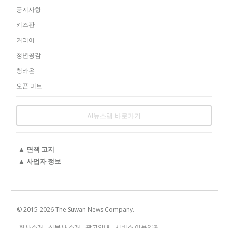
공지사항
키즈판
커리어
청년공감
청라온
오픈 미트
AI뉴스랩 바로가기
▲ 면책 고지
▲ 사업자 정보
© 2015-
2026
The Suwan News Company.
회사소개
신문사 소개
광고안내
서비스 이용약관