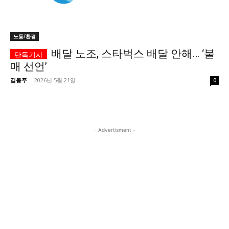
시 문학 (문학산책)
시 문학 (문학산책)
보도 사진
보도 사진
정치
사회
경제
트렌드
노동/환경
정치
사회
경제
트렌드
배달 노조, 스타벅스 배달 안해… ‘불
매 선언’
지역 & 글로벌 뉴스
지역 & 글로벌 뉴스
김동주
-
2026년 5월 21일
0
서울전역
인천지역
경기지역
강원지역
서울전역
인천지역
경기지역
강원지역
충청지역
세종지역
경상지역
전라지역
충청지역
세종지역
경상지역
전라지역
제주지역
부산/울산
대전지역
지방정가
제주지역
부산/울산
대전지역
지방정가
- Advertisment -
ENG
中文
日文
ENG
中文
日文
커뮤니티
커뮤니티
자유게시판
미니게임
운세 풀이
자유게시판
미니게임
운세 풀이