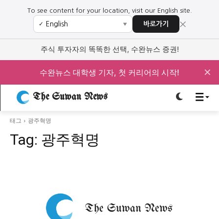
To see content for your location, visit our English site.
×
바로가기
✓
▼
로그인하세요
로그인하세요
주식 투자자의 똑똑한 선택, 수완뉴스 증권!
주요 뉴스
주요 뉴스
✕
수완뉴스 대학생 기자, 첫 커리어의 시작!
정치
사회
경제
교육
The Suwan News
정치
사회
경제
교육
태그
광주혁명
Tag:
광주혁명
문화
과학·미디어
연예
스포츠
문화
과학·미디어
연예
스포츠
오피니언 & 특집
오피니언 & 특집
특집 기사 바로가기 :
청소년
·
청년
특집 기사 바로가기 :
청소년
·
청년
사설/칼럼
사설/칼럼