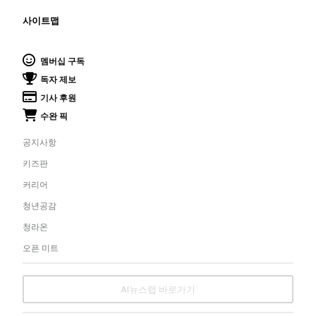
사이트맵
멤버십 구독
독자 제보
기사 후원
수완 픽
공지사항
키즈판
커리어
청년공감
청라온
오픈 미트
AI뉴스랩 바로가기