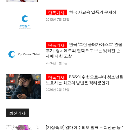
1020의 목소리, 수완뉴스가 잘 하는 일입니다.
한국 사교육 열풍의 문제점
2015년 7월 23일
연극 ‘그린 폴터가이스트’ 관람
후기: 랑시에르의 철학으로 보는 잊혀진 존
재에 대한 고찰
2026년 1월 5일
SNS의 위험으로부터 청소년을
보호하는 최고의 방법은 격리뿐인가
2026년 2월 25일
최신기사
[기상속보] 열대야주의보 발표 — 괴산군 등 4