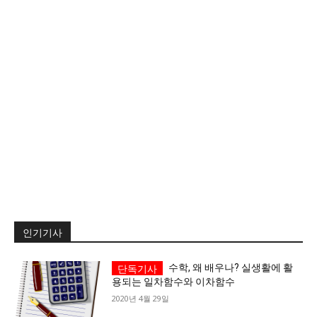
서비스 & 앱
서비스 & 앱
수완뉴스 추천 서비스
수완뉴스 추천 서비스
스토어
수완 키즈
청년공감
청라온
스토어
수완 키즈
청년공감
청라온
멤버십 소개
이니셔티브
커리어
멤버십 소개
이니셔티브
커리어
기자단 참여
저널리즘 바이브
출판서비스
기자단 참여
저널리즘 바이브
출판서비스
보도자료 작성 서비스
스위프트 하이브
보도자료 작성 서비스
스위프트 하이브
인기기사
라라프레스
오픈미트
라라프레스
오픈미트
수학, 왜 배우나? 실생활에 활
용되는 일차함수와 이차함수
2020년 4월 29일