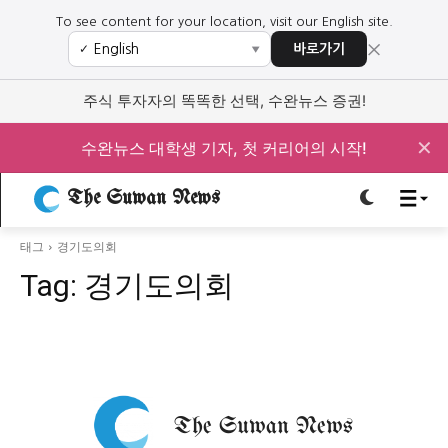
To see content for your location, visit our English site.
×
바로가기
✓
▼
로그인하세요
로그인하세요
주식 투자자의 똑똑한 선택, 수완뉴스 증권!
주요 뉴스
주요 뉴스
✕
수완뉴스 대학생 기자, 첫 커리어의 시작!
정치
사회
경제
교육
The Suwan News
정치
사회
경제
교육
태그
경기도의회
Tag:
경기도의회
문화
과학·미디어
연예
스포츠
문화
과학·미디어
연예
스포츠
오피니언 & 특집
오피니언 & 특집
특집 기사 바로가기 :
청소년
·
청년
특집 기사 바로가기 :
청소년
·
청년
사설/칼럼
사설/칼럼