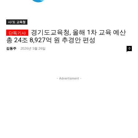
시 문학 (문학산책)
시 문학 (문학산책)
보도 사진
보도 사진
정치
사회
경제
트렌드
시/도 교육청
정치
사회
경제
트렌드
경기도교육청, 올해 1차 교육 예산
총 24조 8,927억 원 추경안 편성
지역 & 글로벌 뉴스
지역 & 글로벌 뉴스
김동주
-
2026년 5월 26일
0
서울전역
인천지역
경기지역
강원지역
서울전역
인천지역
경기지역
강원지역
충청지역
세종지역
경상지역
전라지역
충청지역
세종지역
경상지역
전라지역
제주지역
부산/울산
대전지역
지방정가
제주지역
부산/울산
대전지역
지방정가
- Advertisment -
ENG
中文
日文
ENG
中文
日文
커뮤니티
커뮤니티
자유게시판
미니게임
운세 풀이
자유게시판
미니게임
운세 풀이