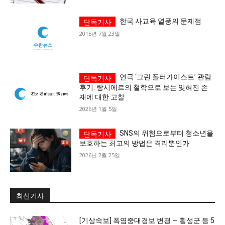
세대 지향 매체, 수완뉴스
한국 사교육 열풍의 문제점
2015년 7월 23일
연극 ‘그린 폴터가이스트’ 관람
후기: 랑시에르의 철학으로 보는 잊혀진 존
재에 대한 고찰
2026년 1월 5일
SNS의 위험으로부터 청소년을
보호하는 최고의 방법은 격리뿐인가
2026년 2월 25일
최신기사
[기상속보] 폭염중대경보 변경 — 횡성군 등 5