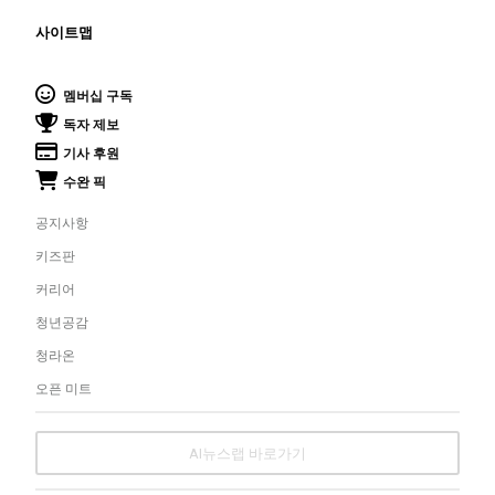
사이트맵
멤버십 구독
독자 제보
기사 후원
수완 픽
공지사항
키즈판
커리어
청년공감
청라온
오픈 미트
AI뉴스랩 바로가기