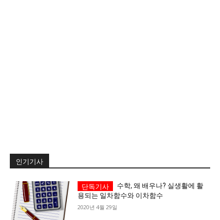
서비스 & 앱
서비스 & 앱
수완뉴스 추천 서비스
수완뉴스 추천 서비스
스토어
수완 키즈
청년공감
청라온
스토어
수완 키즈
청년공감
청라온
멤버십 소개
이니셔티브
커리어
멤버십 소개
이니셔티브
커리어
기자단 참여
저널리즘 바이브
출판서비스
기자단 참여
저널리즘 바이브
출판서비스
보도자료 작성 서비스
스위프트 하이브
보도자료 작성 서비스
스위프트 하이브
인기기사
라라프레스
오픈미트
라라프레스
오픈미트
수학, 왜 배우나? 실생활에 활
용되는 일차함수와 이차함수
2020년 4월 29일