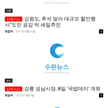
사회
강원도, 추석 맞아 대규모 할인행
사“도민 공감 빅 세일추진
편집국
-
2017년 9월 25일
0
뉴스
강릉 성남시장, 8일 ‘국밥데이’ 개최
편집국
-
2017년 9월 6일
0