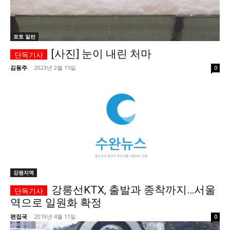
시 문학 (문학산책)
시 문학 (문학산책)
보도 사진
보도 사진
정치
사회
경제
트렌드
포토 일반
정치
사회
경제
트렌드
[사진] 눈이 내린 처마
김동주
-
2023년 2월 15일
0
지역 & 글로벌 뉴스
지역 & 글로벌 뉴스
서울전역
인천지역
경기지역
강원지역
서울전역
인천지역
경기지역
강원지역
충청지역
세종지역
경상지역
전라지역
충청지역
세종지역
경상지역
전라지역
제주지역
부산/울산
대전지역
지방정가
제주지역
부산/울산
대전지역
지방정가
ENG
中文
日文
ENG
中文
日文
강원지역
커뮤니티
커뮤니티
강릉선KTX, 출발과 종착까지…서울
역으로 일원화 확정
편집국
-
2019년 4월 11일
0
자유게시판
미니게임
운세 풀이
자유게시판
미니게임
운세 풀이