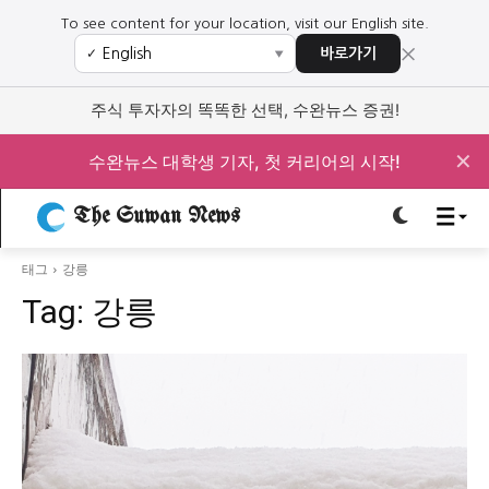
To see content for your location, visit our English site.
×
바로가기
✓
▼
로그인하세요
로그인하세요
주식 투자자의 똑똑한 선택, 수완뉴스 증권!
주요 뉴스
주요 뉴스
✕
수완뉴스 대학생 기자, 첫 커리어의 시작!
정치
사회
경제
교육
The Suwan News
정치
사회
경제
교육
태그
강릉
Tag:
강릉
문화
과학·미디어
연예
스포츠
문화
과학·미디어
연예
스포츠
오피니언 & 특집
오피니언 & 특집
특집 기사 바로가기 :
청소년
·
청년
특집 기사 바로가기 :
청소년
·
청년
사설/칼럼
사설/칼럼