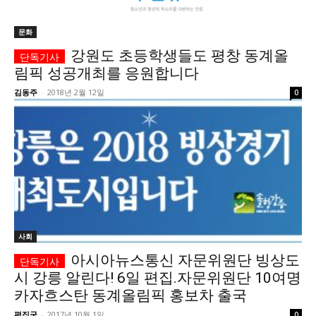
깊이를 더하고 넓이를 채우다, 전 세대를 위한 뉴스
문화
강원도 초등학생들도 평창 동계올
림픽 성공개최를 응원합니다
김동주
-
2018년 2월 12일
0
사회
아시아뉴스통신 자문위원단 빙상도
시 강릉 알린다! 6일 편집.자문위원단 10여명
카자흐스탄 동계올림픽 홍보차 출국
편집국
-
2017년 10월 1일
0