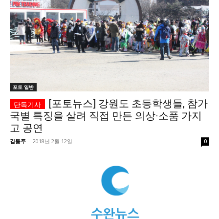
서비스 & 앱
서비스 & 앱
수완뉴스 추천 서비스
수완뉴스 추천 서비스
스토어
수완 키즈
청년공감
청라온
스토어
수완 키즈
청년공감
청라온
포토 일반
[포토뉴스] 강원도 초등학생들, 참가
멤버십 소개
이니셔티브
커리어
멤버십 소개
이니셔티브
커리어
국별 특징을 살려 직접 만든 의상·소품 가지
고 공연
기자단 참여
저널리즘 바이브
출판서비스
기자단 참여
저널리즘 바이브
출판서비스
김동주
-
2018년 2월 12일
0
보도자료 작성 서비스
스위프트 하이브
보도자료 작성 서비스
스위프트 하이브
라라프레스
오픈미트
라라프레스
오픈미트