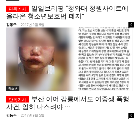
일일브리핑 “청와대 청원사이트에
올라온 청소년보호법 폐지”
김동주
-
2017년 9월 5일
0
청소년
부산 이어 강릉에서도 여중생 폭행
사건, 엄히 다스려야 ···
김동주
-
2017년 9월 5일
0