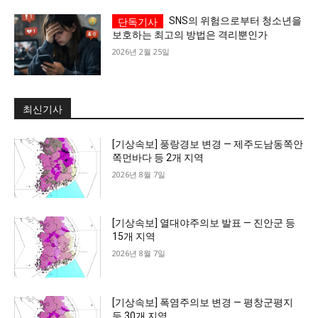
SNS의 위험으로부터 청소년을
보호하는 최고의 방법은 격리뿐인가
2026년 2월 25일
최신기사
[기상속보] 풍랑경보 변경 — 제주도남동쪽안
쪽먼바다 등 2개 지역
2026년 8월 7일
[기상속보] 열대야주의보 발표 — 진안군 등
15개 지역
2026년 8월 7일
[기상속보] 폭염주의보 변경 — 평창군평지
등 30개 지역