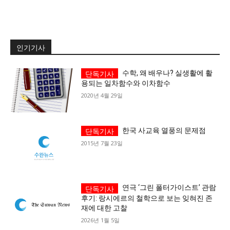
인기기사
수학, 왜 배우나? 실생활에 활
용되는 일차함수와 이차함수
2020년 4월 29일
한국 사교육 열풍의 문제점
2015년 7월 23일
연극 ‘그린 폴터가이스트’ 관람
후기: 랑시에르의 철학으로 보는 잊혀진 존
재에 대한 고찰
2026년 1월 5일