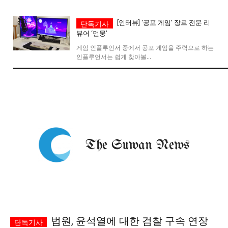
시 문학 (문학산책)
시 문학 (문학산책)
[인터뷰] ‘공포 게임’ 장르 전문 리
뷰어 ‘먼뭉’
보도 사진
보도 사진
정치
사회
경제
트렌드
정치
사회
경제
트렌드
게임 인플루언서 중에서 공포 게임을 주력으로 하는
인플루언서는 쉽게 찾아볼...
지역 & 글로벌 뉴스
지역 & 글로벌 뉴스
서울전역
인천지역
경기지역
강원지역
서울전역
인천지역
경기지역
강원지역
충청지역
세종지역
경상지역
전라지역
충청지역
세종지역
경상지역
전라지역
제주지역
부산/울산
대전지역
지방정가
제주지역
부산/울산
대전지역
지방정가
ENG
中文
日文
ENG
中文
日文
커뮤니티
커뮤니티
자유게시판
미니게임
운세 풀이
법원, 윤석열에 대한 검찰 구속 연장
자유게시판
미니게임
운세 풀이