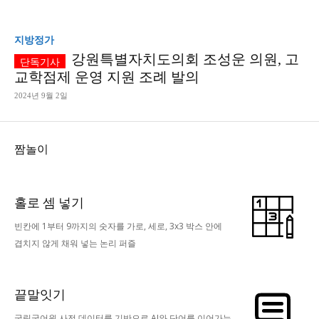
지방정가
강원특별자치도의회 조성운 의원, 고
교학점제 운영 지원 조례 발의
2024년 9월 2일
짬놀이
홀로 셈 넣기
빈칸에 1부터 9까지의 숫자를 가로, 세로, 3x3 박스 안에
겹치지 않게 채워 넣는 논리 퍼즐
끝말잇기
국립국어원 사전 데이터를 기반으로 AI와 단어를 이어가는