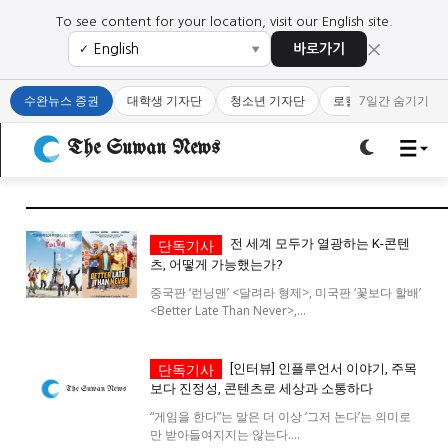
To see content for your location, visit our English site.
×
바로가기
✓
▼
로그인하세요
로그인하세요
수완뉴스 증권
대학생 기자단
청소년 기자단
로컬 큐레이터
7일간 숨기기
주요 뉴스
주요 뉴스
The Suwan News
정치
사회
경제
교육
정치
사회
경제
교육
전 세계 모두가 열광하는 K-콘텐
츠, 어떻게 가능했는가?
문화
과학·미디어
연예
스포츠
문화
과학·미디어
연예
스포츠
중국판 ‘런닝맨’ <달려라 형제>, 미국판 ‘꽃보다 할배’
<Better Late Than Never>,...
오피니언 & 특집
오피니언 & 특집
[인터뷰] 인플루언서 이야기, 주목
특집 기사 바로가기 :
청소년
·
청년
특집 기사 바로가기 :
청소년
·
청년
보다 진정성, 콘텐츠로 세상과 소통하다
“게임을 한다”는 말은 더 이상 ‘그저 논다’는 의미로
사설/칼럼
사설/칼럼
만 받아들여지지는 않는다....