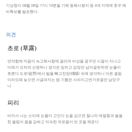
기상청이 08월 08일 17시 10분을 기해 동해시평지 등 4개 지역에 호우 예
비특보를 발표했다.
의견
초로 (草露)
연약함에 마음이 녹고화사함에 끌리며 비상을 꿈꾸던 시절이 지나고
미래가 오히려 선명하니 생각은 잊히고 감정만 남아걸핏하면 눈물이
흐른다 도로(徒勞)에서 발을 빼고잔양(殘陽) 속에 생각하니 아픈 결핍
이라도때 늦으면 서글퍼지는 법 기쁨은 사라지고번거로움만 남았구
나
피리
비어서 나는 소리에 눈물이 고인다 눈을 감으면 찰나의 애절함과 쓸쓸
한 울림이 몸을 감싸고 익숙한 외로움이 빈 곳을 채운다