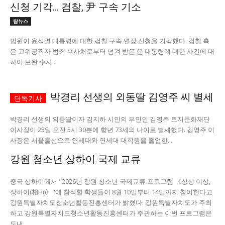
신청 기각… 검찰, 尹 구속 기소
서비스 & 앱
서비스 & 앱
탑뉴스
법원이 윤석열 대통령에 대한 검찰 구속 연장 신청을 기각했다. 검찰 측
수완뉴스 추천 서비스
수완뉴스 추천 서비스
은 고위공직자 범죄 수사처로부터 넘겨 받은 윤 대통령에 대한 사건에 대
하여 보완 수사...
스토어
수완 키즈
청년공감
청라온
스토어
수완 키즈
청년공감
청라온
박경리 선생의 외동딸 김영주 씨 별세
멤버십 소개
이니셔티브
커리어
멤버십 소개
이니셔티브
커리어
박경리 선생의 외동딸이자 김지하 시인의 부인인 김영주 토지문화재단
이사장이 25일 오전 5시 30분에 향년 73세의 나이로 별세했다. 김영주 이
기자단 참여
저널리즘 바이브
출판서비스
기자단 참여
저널리즘 바이브
출판서비스
사장은 서울출신으로 연세대와 연세대 대학원을 졸업한...
보도자료 작성 서비스
스위프트 하이브
보도자료 작성 서비스
스위프트 하이브
강원 청소년 상하이 국제 교류
라라프레스
오픈미트
라라프레스
오픈미트
중국 상하이에서 "2026년 강원 청소년 국제교류 프로그램 《상상 이상,
상하이(相Hi)》"에 참석할 학생들이 8월 10일부터 14일까지 참여한다고
강원특별자치도청소년활동진흥센터가 밝혔다. 강원특별자치도가 주최
하고 강원특별자치도청소년활동진흥센터가 주관하는 이번 프로그램은
도내...