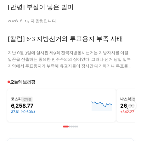
[만평] 부실이 낳은 빌미
2026. 6. 15. 자 만평입니다.
[칼럼] 6·3 지방선거와 투표용지 부족 사태
지난 6월 3일에 실시된 제9회 전국지방동시선거는 지방자치를 이끌
일꾼을 선출하는 중요한 민주주의의 장이었다. 그러나 선거 당일 일부
지역에서 투표용지가 부족해 유권자들이 장시간 대기하거나 투표를...
오늘의 브리핑
코스피
나스닥
장마감
장마감
›
6,258.77
26,690.
37.61 (-0.60%)
+342.27 (+1