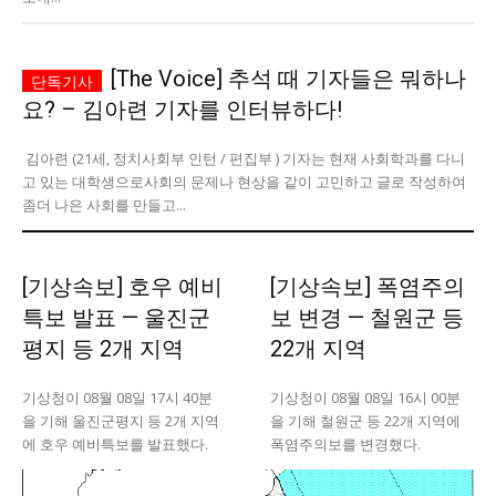
당신이 어느 지점에 서 있든, 수완뉴스는 곁에 있습니다
[The Voice] 추석 때 기자들은 뭐하나
요? – 김아련 기자를 인터뷰하다!
김아련 (21세, 정치사회부 인턴 / 편집부 ) 기자는 현재 사회학과를 다니
고 있는 대학생으로사회의 문제나 현상을 같이 고민하고 글로 작성하여
좀더 나은 사회를 만들고...
[기상속보] 호우 예비
[기상속보] 폭염주의
특보 발표 — 울진군
보 변경 — 철원군 등
평지 등 2개 지역
22개 지역
기상청이 08월 08일 17시 40분
기상청이 08월 08일 16시 00분
을 기해 울진군평지 등 2개 지역
을 기해 철원군 등 22개 지역에
에 호우 예비특보를 발표했다.
폭염주의보를 변경했다.