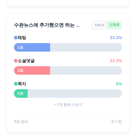
수완뉴스에 추가했으면 하는 기능은?
진행중
서비스
채팅
33.3%
1표
소셜댓글
33.3%
1표
쪽지
0%
0표
+ 2개 항목 더보기
3명 참여
무기한