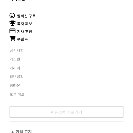
멤버십 구독
독자 제보
기사 후원
수완 픽
공지사항
키즈판
커리어
청년공감
청라온
오픈 미트
AI뉴스랩 바로가기
▲ 면책 고지