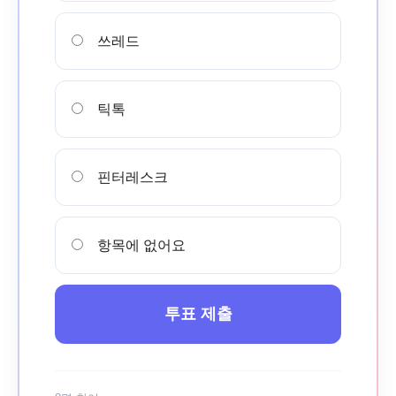
서비스 & 앱
서비스 & 앱
쓰레드
수완뉴스 추천 서비스
수완뉴스 추천 서비스
틱톡
스토어
수완 키즈
청년공감
청라온
스토어
수완 키즈
청년공감
청라온
핀터레스크
멤버십 소개
이니셔티브
커리어
멤버십 소개
이니셔티브
커리어
기자단 참여
저널리즘 바이브
출판서비스
기자단 참여
저널리즘 바이브
출판서비스
항목에 없어요
보도자료 작성 서비스
스위프트 하이브
보도자료 작성 서비스
스위프트 하이브
라라프레스
오픈미트
라라프레스
오픈미트
투표 제출