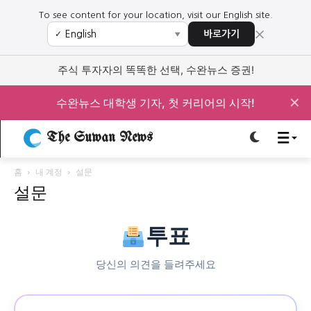
To see content for your location, visit our English site.
×
바로가기
✓
▼
로그인하세요
로그인하세요
주식 투자자의 똑똑한 선택, 수완뉴스 증권!
주요 뉴스
주요 뉴스
✕
수완뉴스 대학생 기자, 첫 커리어의 시작!
정치
사회
경제
교육
The Suwan News
정치
사회
경제
교육
홈
내 계정
설문
설문
문화
과학·미디어
연예
스포츠
문화
과학·미디어
연예
스포츠
투표
오피니언 & 특집
오피니언 & 특집
특집 기사 바로가기 :
청소년
·
청년
특집 기사 바로가기 :
청소년
·
청년
당신의 의견을 들려주세요
사설/칼럼
사설/칼럼