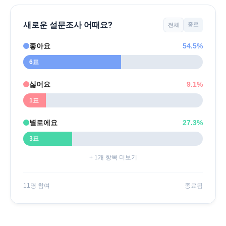
새로운 설문조사 어때요?
종료
전체
좋아요
54.5%
6표
싫어요
9.1%
1표
별로에요
27.3%
3표
+ 1개 항목 더보기
11명 참여
종료됨