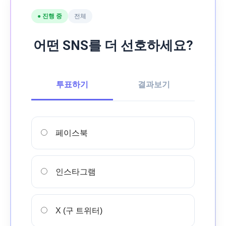
시 문학 (문학산책)
시 문학 (문학산책)
● 진행 중
전체
보도 사진
보도 사진
정치
사회
경제
트렌드
정치
사회
경제
트렌드
어떤 SNS를 더 선호하세요?
지역 & 글로벌 뉴스
지역 & 글로벌 뉴스
투표하기
결과보기
서울전역
인천지역
경기지역
강원지역
서울전역
인천지역
경기지역
강원지역
충청지역
세종지역
경상지역
전라지역
충청지역
세종지역
경상지역
전라지역
제주지역
부산/울산
대전지역
지방정가
제주지역
부산/울산
대전지역
지방정가
페이스북
ENG
中文
日文
ENG
中文
日文
인스타그램
커뮤니티
커뮤니티
X (구 트위터)
자유게시판
미니게임
운세 풀이
자유게시판
미니게임
운세 풀이