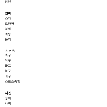
청년
연예
스타
드라마
영화
예능
음악
스포츠
축구
야구
골프
농구
배구
스포츠종합
사진
정치
사회