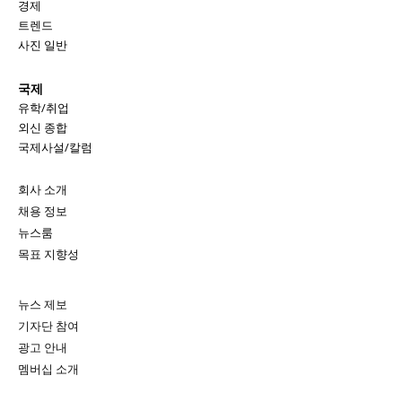
경제
트렌드
사진 일반
국제
유학/취업
외신 종합
국제사설/칼럼
회사 소개
채용 정보
뉴스룸
목표 지향성
뉴스 제보
기자단 참여
광고 안내
멤버십 소개