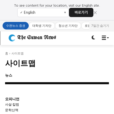
To see content for your location, visit our English site.
×
바로가기
✓
▼
로그인하세요
로그인하세요
수완뉴스 증권
대학생 기자단
청소년 기자단
로컬 큐레이터
7일간 숨기기
주요 뉴스
주요 뉴스
The Suwan News
정치
사회
경제
교육
정치
사회
경제
교육
홈
사이트맵
사이트맵
문화
과학·미디어
연예
스포츠
문화
과학·미디어
연예
스포츠
뉴스
오피니언 & 특집
오피니언 & 특집
특집 기사 바로가기 :
청소년
·
청년
특집 기사 바로가기 :
청소년
·
청년
오피니언
사설·칼럼
문학산책
사설/칼럼
사설/칼럼