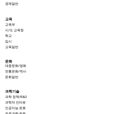
경제일반
서비스 & 앱
서비스 & 앱
교육
수완뉴스 추천 서비스
수완뉴스 추천 서비스
교육부
시/도 교육청
학교
입시
스토어
수완 키즈
청년공감
청라온
스토어
수완 키즈
청년공감
청라온
교육일반
멤버십 소개
이니셔티브
커리어
멤버십 소개
이니셔티브
커리어
문화
대중문화/영화
기자단 참여
저널리즘 바이브
출판서비스
기자단 참여
저널리즘 바이브
출판서비스
전통문화/역사
보도자료 작성 서비스
스위프트 하이브
보도자료 작성 서비스
스위프트 하이브
문화일반
라라프레스
오픈미트
라라프레스
오픈미트
과학기술
과학 정책/R&D
과학자 인터뷰
인공지능·로봇
우주과학·천문