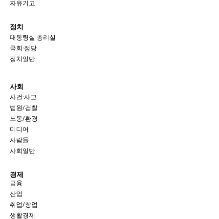
자유기고
시 문학 (문학산책)
시 문학 (문학산책)
정치
보도 사진
보도 사진
정치
사회
경제
트렌드
정치
사회
경제
트렌드
대통령실·총리실
국회·정당
정치일반
지역 & 글로벌 뉴스
지역 & 글로벌 뉴스
서울전역
인천지역
경기지역
강원지역
서울전역
인천지역
경기지역
강원지역
사회
사건·사고
충청지역
세종지역
경상지역
전라지역
충청지역
세종지역
경상지역
전라지역
법원/검찰
제주지역
부산/울산
대전지역
지방정가
제주지역
부산/울산
대전지역
지방정가
노동/환경
미디어
사람들
ENG
中文
日文
ENG
中文
日文
사회일반
커뮤니티
커뮤니티
경제
금융
산업
취업/창업
자유게시판
미니게임
운세 풀이
자유게시판
미니게임
운세 풀이
생활경제