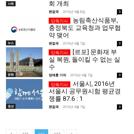
회 개최
사회
편집국
-
2016년 4월 8일
0
농림축산식품부,
충정북도 교육청과 업무협
약 맺어
뉴스
편집국
-
2016년 4월 7일
0
[르포] 문화재 부
실 복원, 돌이킬 수 없는 실
수
문화
양재훈 기자
-
2016년 4월 7일
0
서울시, 2016년
서울시 공무원시험 평균경
쟁률 87.6 : 1
청년
편집국
-
2016년 4월 7일
0