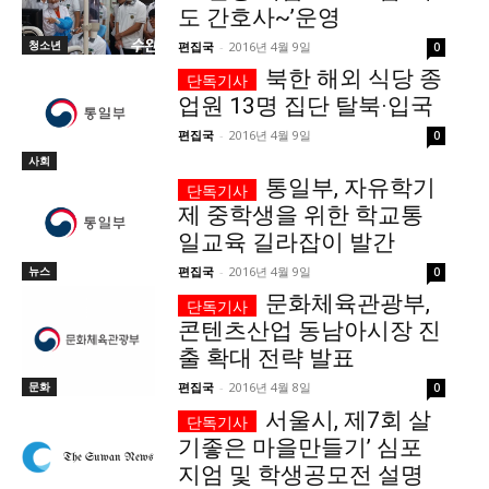
도 간호사~’운영
1020의 목소리, 수완뉴스가 잘 하는 일입니다.
청소년
편집국
-
2016년 4월 9일
0
북한 해외 식당 종
업원 13명 집단 탈북·입국
편집국
-
2016년 4월 9일
0
사회
통일부, 자유학기
제 중학생을 위한 학교통
일교육 길라잡이 발간
뉴스
편집국
-
2016년 4월 9일
0
문화체육관광부,
콘텐츠산업 동남아시장 진
출 확대 전략 발표
문화
편집국
-
2016년 4월 8일
0
서울시, 제7회 살
기좋은 마을만들기’ 심포
지엄 및 학생공모전 설명