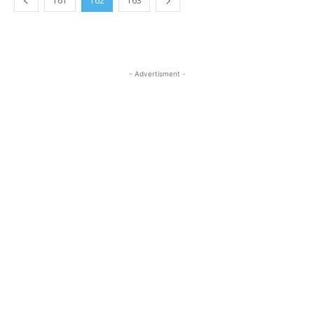
161
162
163
- Advertisment -