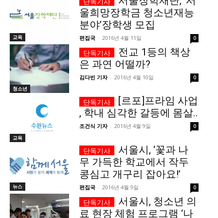
서울장학재단, ‘서
울희망장학금 청소년재능
서비스 & 앱
서비스 & 앱
분야’장학생 모집
교육
편집국
-
2016년 4월 11일
0
수완뉴스 추천 서비스
수완뉴스 추천 서비스
전교 1등의 책상
은 과연 어떨까?
김다빈 기자
-
2016년 4월 10일
0
스토어
수완 키즈
청년공감
청라온
스토어
수완 키즈
청년공감
청라온
청소년
[르포]프라임 사업
, 학내 심각한 갈등에 몸살..
멤버십 소개
이니셔티브
커리어
멤버십 소개
이니셔티브
커리어
조건식 기자
-
2016년 4월 9일
0
기자단 참여
저널리즘 바이브
출판서비스
기자단 참여
저널리즘 바이브
출판서비스
교육
보도자료 작성 서비스
스위프트 하이브
보도자료 작성 서비스
스위프트 하이브
서울시, ‘꽃과 나
무 가득한 학교에서 작두
라라프레스
오픈미트
라라프레스
오픈미트
콩심고 개구리 잡아요!’
뉴스
편집국
-
2016년 4월 9일
0
서울시, 청소년 의
료 현장 체험 프로그램 ‘나