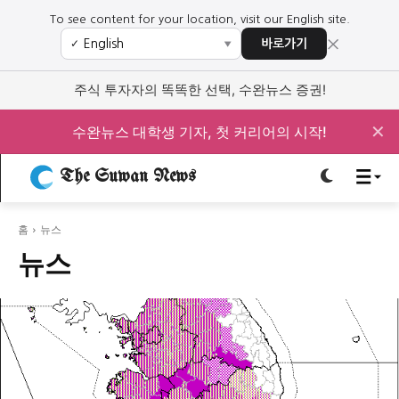
To see content for your location, visit our English site.
×
바로가기
✓
▼
로그인하세요
로그인하세요
주식 투자자의 똑똑한 선택, 수완뉴스 증권!
주요 뉴스
주요 뉴스
✕
수완뉴스 대학생 기자, 첫 커리어의 시작!
정치
사회
경제
교육
The Suwan News
정치
사회
경제
교육
홈
뉴스
문화
과학·미디어
연예
스포츠
문화
과학·미디어
연예
스포츠
뉴스
오피니언 & 특집
오피니언 & 특집
특집 기사 바로가기 :
청소년
·
청년
특집 기사 바로가기 :
청소년
·
청년
사설/칼럼
사설/칼럼