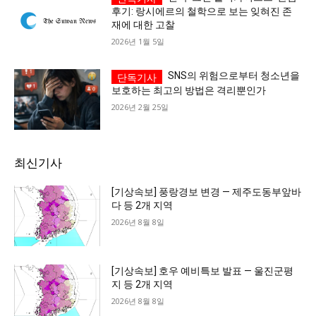
후기: 랑시에르의 철학으로 보는 잊혀진 존
재에 대한 고찰
2026년 1월 5일
SNS의 위험으로부터 청소년을
보호하는 최고의 방법은 격리뿐인가
2026년 2월 25일
최신기사
[기상속보] 풍랑경보 변경 — 제주도동부앞바
다 등 2개 지역
2026년 8월 8일
[기상속보] 호우 예비특보 발표 — 울진군평
지 등 2개 지역
2026년 8월 8일