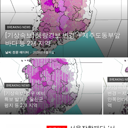
시 문학 (문학산책)
시 문학 (문학산책)
보도 사진
보도 사진
정치
사회
경제
트렌드
정치
사회
경제
트렌드
BREAKING NEWS
[기상속보] 풍랑경보 변경 — 제주도동부앞
지역 & 글로벌 뉴스
지역 & 글로벌 뉴스
바다 등 2개 지역
서울전역
인천지역
경기지역
강원지역
서울전역
인천지역
경기지역
강원지역
날씨 전문 에디터
-
2026년 8월 8일
충청지역
세종지역
경상지역
전라지역
충청지역
세종지역
경상지역
전라지역
제주지역
부산/울산
대전지역
지방정가
제주지역
부산/울산
대전지역
지방정가
BREAKING N
ENG
中文
日文
ENG
中文
日文
BREAKING NEWS
[기상속보
[기상속보] 호우 예비
변경 — 
특보 발표 — 울진군
안쪽먼바다
커뮤니티
커뮤니티
평지 등 2개 지역
역
자유게시판
미니게임
운세 풀이
자유게시판
미니게임
운세 풀이