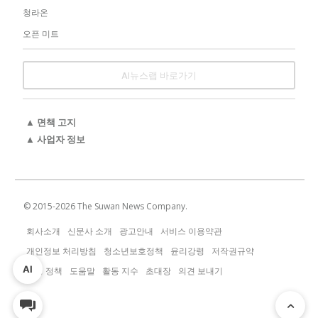
청라온
오픈 미트
AI뉴스랩 바로가기
▲ 면책 고지
▲ 사업자 정보
© 2015-
2026
The Suwan News Company.
회사소개
신문사 소개
광고안내
서비스 이용약관
개인정보 처리방침
청소년보호정책
윤리강령
저작권규약
AI
운영 정책
도움말
활동 지수
초대장
의견 보내기