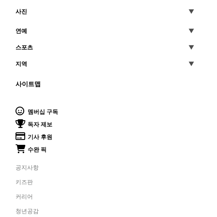
사진
연예
스포츠
지역
사이트맵
멤버십 구독
독자 제보
기사 후원
수완 픽
공지사항
키즈판
커리어
청년공감