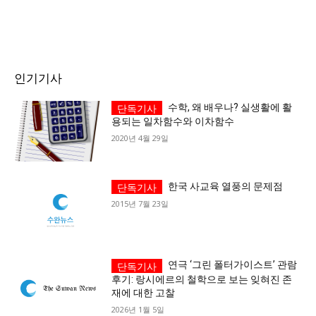
서비스 & 앱
서비스 & 앱
수완뉴스 추천 서비스
수완뉴스 추천 서비스
인기기사
수학, 왜 배우나? 실생활에 활
용되는 일차함수와 이차함수
스토어
수완 키즈
청년공감
청라온
스토어
수완 키즈
청년공감
청라온
2020년 4월 29일
멤버십 소개
이니셔티브
커리어
멤버십 소개
이니셔티브
커리어
기자단 참여
저널리즘 바이브
출판서비스
한국 사교육 열풍의 문제점
기자단 참여
저널리즘 바이브
출판서비스
2015년 7월 23일
보도자료 작성 서비스
스위프트 하이브
보도자료 작성 서비스
스위프트 하이브
라라프레스
오픈미트
라라프레스
오픈미트
연극 ‘그린 폴터가이스트’ 관람
후기: 랑시에르의 철학으로 보는 잊혀진 존
재에 대한 고찰
2026년 1월 5일