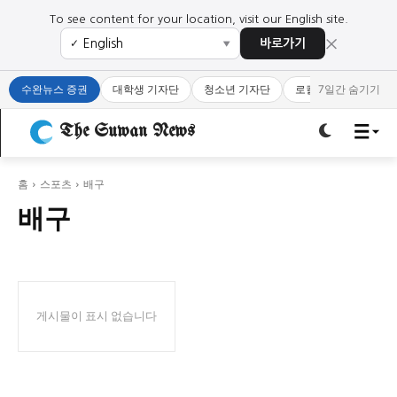
To see content for your location, visit our English site.
×
바로가기
✓
▼
로그인하세요
로그인하세요
수완뉴스 증권
대학생 기자단
청소년 기자단
로컬 큐레이터
7일간 숨기기
주요 뉴스
주요 뉴스
The Suwan News
정치
사회
경제
교육
정치
사회
경제
교육
홈
스포츠
배구
배구
문화
과학·미디어
연예
스포츠
문화
과학·미디어
연예
스포츠
오피니언 & 특집
오피니언 & 특집
게시물이 표시 없습니다
특집 기사 바로가기 :
청소년
·
청년
특집 기사 바로가기 :
청소년
·
청년
사설/칼럼
사설/칼럼