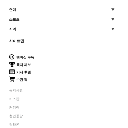
연예
스포츠
지역
사이트맵
멤버십 구독
독자 제보
기사 후원
수완 픽
공지사항
키즈판
커리어
청년공감
청라온