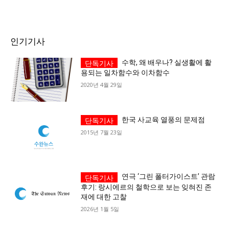
서비스 & 앱
서비스 & 앱
인기기사
수완뉴스 추천 서비스
수완뉴스 추천 서비스
수학, 왜 배우나? 실생활에 활
용되는 일차함수와 이차함수
2020년 4월 29일
스토어
수완 키즈
청년공감
청라온
스토어
수완 키즈
청년공감
청라온
멤버십 소개
이니셔티브
커리어
멤버십 소개
이니셔티브
커리어
한국 사교육 열풍의 문제점
2015년 7월 23일
기자단 참여
저널리즘 바이브
출판서비스
기자단 참여
저널리즘 바이브
출판서비스
보도자료 작성 서비스
스위프트 하이브
보도자료 작성 서비스
스위프트 하이브
라라프레스
오픈미트
라라프레스
오픈미트
연극 ‘그린 폴터가이스트’ 관람
후기: 랑시에르의 철학으로 보는 잊혀진 존
재에 대한 고찰
2026년 1월 5일