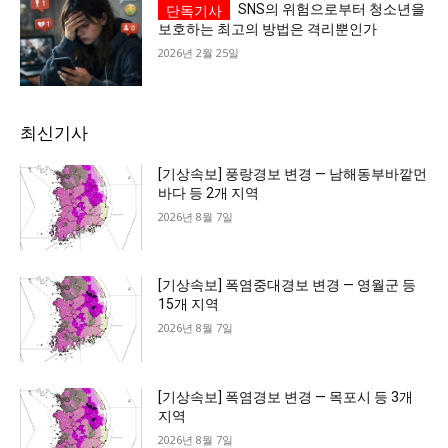
SNS의 위험으로부터 청소년을
보호하는 최고의 방법은 격리뿐인가
가까운 일상에서, 수완뉴스를 만나세요
2026년 2월 25일
최신기사
[기상속보] 풍랑경보 변경 — 남해동부바깥먼
바다 등 2개 지역
2026년 8월 7일
[기상속보] 폭염중대경보 변경 — 영월군 등
15개 지역
2026년 8월 7일
[기상속보] 폭염경보 변경 — 목포시 등 3개
지역
2026년 8월 7일