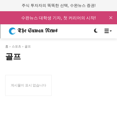
주식 투자자의 똑똑한 선택, 수완뉴스 증권!
로그인하세요
로그인하세요
✕
수완뉴스 대학생 기자, 첫 커리어의 시작!
주요 뉴스
주요 뉴스
The Suwan News
홈
스포츠
골프
정치
사회
경제
교육
정치
사회
경제
교육
골프
문화
과학·미디어
연예
스포츠
문화
과학·미디어
연예
스포츠
게시물이 표시 없습니다
오피니언 & 특집
오피니언 & 특집
특집 기사 바로가기 :
청소년
·
청년
특집 기사 바로가기 :
청소년
·
청년
사설/칼럼
사설/칼럼