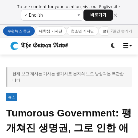
To see content for your location, visit our English site.
×
바로가기
✓
▼
로그인하세요
로그인하세요
수완뉴스 증권
대학생 기자단
청소년 기자단
로컬 큐레이터
7일간 숨기기
주요 뉴스
주요 뉴스
The Suwan News
정치
사회
경제
교육
정치
사회
경제
교육
현재 보고 계시는 기사는 생기사로 본지의 보도 방향과는 무관합
니다
문화
과학·미디어
연예
스포츠
문화
과학·미디어
연예
스포츠
뉴스
오피니언 & 특집
오피니언 & 특집
Tumorous Government: 팽
특집 기사 바로가기 :
청소년
·
청년
특집 기사 바로가기 :
청소년
·
청년
개쳐진 생명권, 그로 인한 애