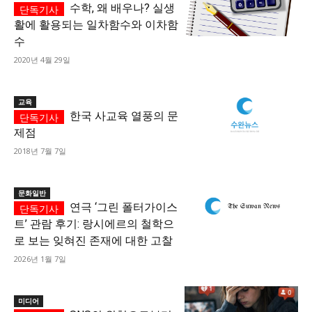
수학, 왜 배우나? 실생
활에 활용되는 일차함수와 이차함
수
2020년 4월 29일
교육
한국 사교육 열풍의 문
제점
2018년 7월 7일
문화일반
연극 ‘그린 폴터가이스
트’ 관람 후기: 랑시에르의 철학으
로 보는 잊혀진 존재에 대한 고찰
2026년 1월 7일
미디어