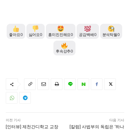
좋아요
0
싫어요
0
흥미진진해요
0
공감백배
0
분석탁월
0
후속강추
0
이전 기사
다음 기사
[인터뷰] 제천간디학교 교장
[칼럼] 사법부의 독립은 ‘하나