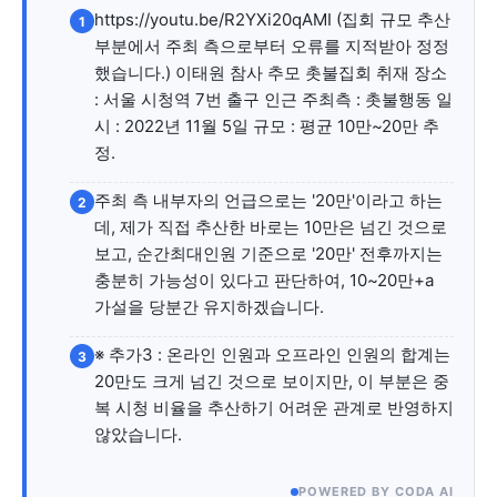
자유게시판
미니게임
운세 풀이
자유게시판
미니게임
운세 풀이
https://youtu.be/R2YXi20qAMI (집회 규모 추산
1
부분에서 주최 측으로부터 오류를 지적받아 정정
서비스 & 앱
서비스 & 앱
했습니다.) 이태원 참사 추모 촛불집회 취재 장소
: 서울 시청역 7번 출구 인근 주최측 : 촛불행동 일
수완뉴스 추천 서비스
수완뉴스 추천 서비스
시 : 2022년 11월 5일 규모 : 평균 10만~20만 추
정.
주최 측 내부자의 언급으로는 '20만'이라고 하는
2
스토어
수완 키즈
청년공감
청라온
스토어
수완 키즈
청년공감
청라온
데, 제가 직접 추산한 바로는 10만은 넘긴 것으로
보고, 순간최대인원 기준으로 '20만' 전후까지는
멤버십 소개
이니셔티브
커리어
충분히 가능성이 있다고 판단하여, 10~20만+a
멤버십 소개
이니셔티브
커리어
가설을 당분간 유지하겠습니다.
기자단 참여
저널리즘 바이브
출판서비스
기자단 참여
저널리즘 바이브
출판서비스
보도자료 작성 서비스
스위프트 하이브
보도자료 작성 서비스
스위프트 하이브
※ 추가3 : 온라인 인원과 오프라인 인원의 합계는
3
20만도 크게 넘긴 것으로 보이지만, 이 부분은 중
라라프레스
오픈미트
라라프레스
오픈미트
복 시청 비율을 추산하기 어려운 관계로 반영하지
않았습니다.
POWERED BY CODA AI