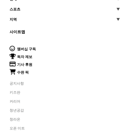
스포츠
지역
사이트맵
멤버십 구독
독자 제보
기사 후원
수완 픽
공지사항
키즈판
커리어
청년공감
청라온
오픈 미트