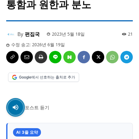
통함과 원한과 분노
사설/칼럼
사설/칼럼
시 문학 (문학산책)
시 문학 (문학산책)
보도 사진
보도 사진
정치
사회
경제
트렌드
정치
사회
경제
트렌드
By
편집국
2023년 5월 18일
21
수정 송고:
2026년 6월 19일
지역 & 글로벌 뉴스
지역 & 글로벌 뉴스
서울전역
인천지역
경기지역
강원지역
서울전역
인천지역
경기지역
강원지역
충청지역
세종지역
경상지역
전라지역
충청지역
세종지역
경상지역
전라지역
Google에서 선호하는 출처로 추가
제주지역
부산/울산
대전지역
지방정가
제주지역
부산/울산
대전지역
지방정가
ENG
中文
日文
ENG
中文
日文
포스트 듣기
커뮤니티
커뮤니티
AI 3줄 요약