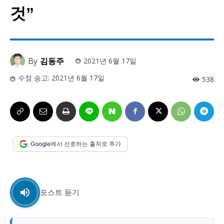
사설/칼럼
사설/칼럼
것”
시 문학 (문학산책)
시 문학 (문학산책)
보도 사진
보도 사진
정치
사회
경제
트렌드
정치
사회
경제
트렌드
By
김동주
2021년 6월 17일
수정 송고:
2021년 6월 17일
538
지역 & 글로벌 뉴스
지역 & 글로벌 뉴스
서울전역
인천지역
경기지역
강원지역
서울전역
인천지역
경기지역
강원지역
충청지역
세종지역
경상지역
전라지역
충청지역
세종지역
경상지역
전라지역
제주지역
부산/울산
대전지역
지방정가
제주지역
부산/울산
대전지역
지방정가
Google에서 선호하는 출처로 추가
ENG
中文
日文
ENG
中文
日文
커뮤니티
커뮤니티
포스트 듣기