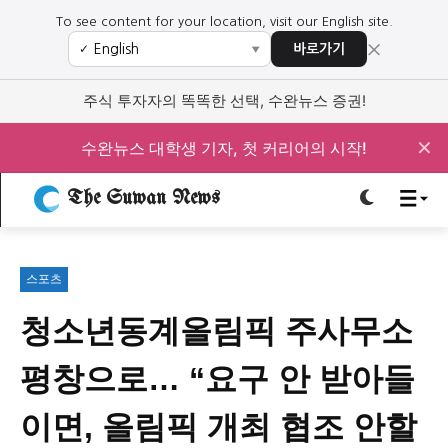
To see content for your location, visit our English site.
×
바로가기
✓
▼
로그인하세요
로그인하세요
주식 투자자의 똑똑한 선택, 수완뉴스 증권!
주요 뉴스
주요 뉴스
✕
수완뉴스 대학생 기자, 첫 커리어의 시작!
The Suwan News
정치
사회
경제
교육
정치
사회
경제
교육
스포츠
문화
과학·미디어
연예
스포츠
문화
과학·미디어
연예
스포츠
청소년동계올림픽 주사무소
오피니언 & 특집
오피니언 & 특집
평창으로… “요구 안 받아들
특집 기사 바로가기 :
청소년
·
청년
특집 기사 바로가기 :
청소년
·
청년
이면, 올림픽 개최 협조 안할