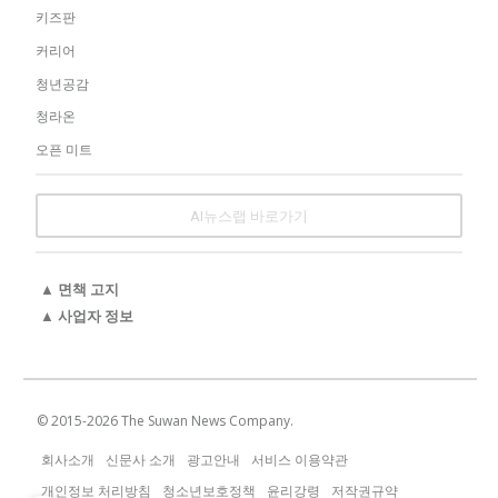
키즈판
커리어
청년공감
청라온
오픈 미트
AI뉴스랩 바로가기
▲ 면책 고지
▲ 사업자 정보
© 2015-
2026
The Suwan News Company.
회사소개
신문사 소개
광고안내
서비스 이용약관
개인정보 처리방침
청소년보호정책
윤리강령
저작권규약