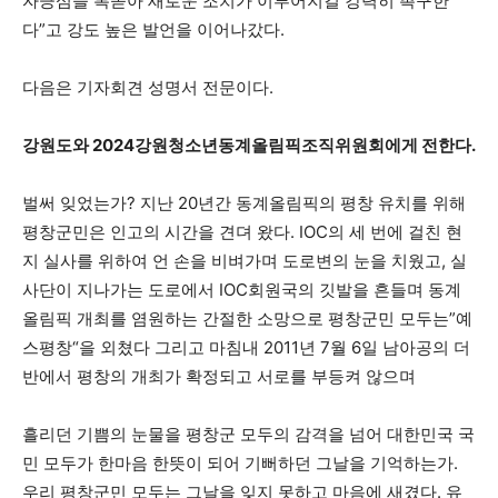
자긍심을 복돋아 새로운 조치가 이루어지길 강력히 촉구한
다”고 강도 높은 발언을 이어나갔다.
다음은 기자회견 성명서 전문이다.
강원도와
2024
강원청소년동계올림픽조직위원회에게 전한다
.
벌써 잊었는가? 지난 20년간 동계올림픽의 평창 유치를 위해
평창군민은 인고의 시간을 견뎌 왔다. IOC의 세 번에 걸친 현
지 실사를 위하여 언 손을 비벼가며 도로변의 눈을 치웠고, 실
사단이 지나가는 도로에서 IOC회원국의 깃발을 흔들며 동계
올림픽 개최를 염원하는 간절한 소망으로 평창군민 모두는”예
스평창“을 외쳤다 그리고 마침내 2011년 7월 6일 남아공의 더
반에서 평창의 개최가 확정되고 서로를 부등켜 않으며
흘리던 기쁨의 눈물을 평창군 모두의 감격을 넘어 대한민국 국
민 모두가 한마음 한뜻이 되어 기뻐하던 그날을 기억하는가.
우리 평창군민 모두는 그날을 잊지 못하고 마음에 새겼다. 유