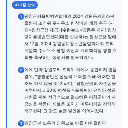
자유게시판
미니게임
운세 풀이
자유게시판
미니게임
운세 풀이
AI 3줄 요약
평창군자율방범연합대의 2024 강원동계청소년
서비스 & 앱
서비스 & 앱
1
올림픽 조직위 주사무소 평창이전 개최 촉구 (사
진=평창군청 제공) [수완뉴스=김동주 기자] 평창
수완뉴스 추천 서비스
수완뉴스 추천 서비스
군자율방범연합대(대장 신승국)는 평창군청 앞에
서 17일, 2024 강원동계청소년올림픽대회 조직
위원회 주사무소 평창 이전과 개폐회식장 평창 개
스토어
수완 키즈
청년공감
청라온
스토어
수완 키즈
청년공감
청라온
최를 촉구하는 성명서를 발표하였다.
이에 만약 강원도와 조직위 측에서 응답하지 않을
2
멤버십 소개
이니셔티브
커리어
멤버십 소개
이니셔티브
커리어
경우, "평창군민은 올림픽 개최를 위해 어떠한 협
기자단 참여
저널리즘 바이브
출판서비스
기자단 참여
저널리즘 바이브
출판서비스
조도 하지 않을 것"이라며, "평창군민의 자존심을
어루만지고 2018 평창동계올림픽의 유치와 성공
보도자료 작성 서비스
스위프트 하이브
보도자료 작성 서비스
스위프트 하이브
개최를 위해 적극적으로 협조해온 평창군민의 자
라라프레스
오픈미트
라라프레스
오픈미트
긍심을 복돋아 새로운 조치가 이루어지길 강력히
촉구한다"고 강도 높은 발언을 이어나갔다.
평창군민 모두의 염원으로 만들어낸 올림픽
3