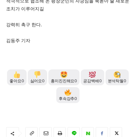
적극적으로 협조해 온 평창군민의 자긍심을 북돋아 줄 새로운
조치가 이루어지길
강력히 촉구 한다.
김동주 기자
좋아요
0
싫어요
0
흥미진진해요
0
공감백배
0
분석탁월
0
후속강추
0