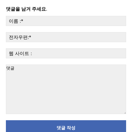
댓글을 남겨 주세요.
이
름
:*
전
자
우
웹
편:
사
이
트
:
댓
글