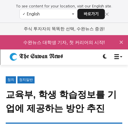
To see content for your location, visit our English site.
×
바로가기
✓
▼
로그인하세요
로그인하세요
주식 투자자의 똑똑한 선택, 수완뉴스 증권!
주요 뉴스
주요 뉴스
✕
수완뉴스 대학생 기자, 첫 커리어의 시작!
The Suwan News
정치
사회
경제
교육
정치
사회
경제
교육
정치
정치일반
문화
과학·미디어
연예
스포츠
문화
과학·미디어
연예
스포츠
교육부, 학생 학습정보를 기
오피니언 & 특집
오피니언 & 특집
업에 제공하는 방안 추진
특집 기사 바로가기 :
청소년
·
청년
특집 기사 바로가기 :
청소년
·
청년