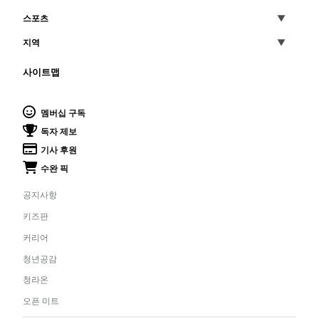
스포츠
지역
사이트맵
멤버십 구독
독자 제보
기사 후원
수완 픽
공지사항
키즈판
커리어
청년공감
청라온
오픈 미트