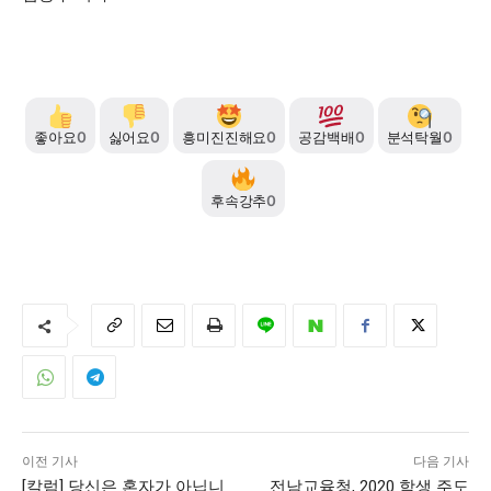
좋아요
0
싫어요
0
흥미진진해요
0
공감백배
0
분석탁월
0
후속강추
0
이전 기사
다음 기사
[칼럼] 당신은 혼자가 아닙니
전남교육청, 2020 학생 주도