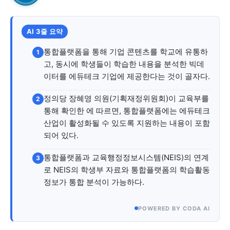
자유게시판
미니게임
운세 풀이
자유게시판
미니게임
운세 풀이
서비스 & 앱
서비스 & 앱
AI 3줄 요약
통합플랫폼을 통해 기업 콘텐츠를 학교에 유통하
1
수완뉴스 추천 서비스
수완뉴스 추천 서비스
고, 동시에 학생들이 학습한 내용을 분석한 빅데
이터를 에듀테크 기업에 제공한다는 것이 골자다.
정의당 장혜영 의원(기획재정위원회)이 교육부를
2
스토어
수완 키즈
청년공감
청라온
스토어
수완 키즈
청년공감
청라온
통해 확인한 에 따르면, 통합플랫폼에는 에듀테크
산업이 활성화될 수 있도록 지원하는 내용이 포함
멤버십 소개
이니셔티브
커리어
멤버십 소개
이니셔티브
커리어
되어 있다.
기자단 참여
저널리즘 바이브
출판서비스
기자단 참여
저널리즘 바이브
출판서비스
통합플랫폼과 교육행정정보시스템(NEIS)의 연계
3
보도자료 작성 서비스
스위프트 하이브
보도자료 작성 서비스
스위프트 하이브
로 NEIS의 학생부 자료와 통합플랫폼의 학습활동
라라프레스
오픈미트
라라프레스
오픈미트
정보가 통합 분석이 가능하다.
POWERED BY CODA AI