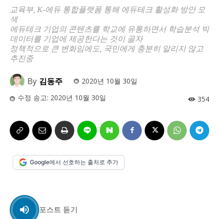
사설/칼럼
사설/칼럼
교육부, K-에듀 통합플랫폼 통해 에듀테크 활성화 방안 모
색
시 문학 (문학산책)
시 문학 (문학산책)
에듀테크 기업의 콘텐츠를 학교에 유통하면서 학습분석 빅
데이터를 기업에 제공한다는 것이 골자
보도 사진
보도 사진
정치
사회
경제
트렌드
정치
사회
경제
트렌드
정책적으로 큰 변화임에도, 국민에게 충분히 알리지 않고
추진중
지역 & 글로벌 뉴스
지역 & 글로벌 뉴스
By
김동주
2020년 10월 30일
서울전역
인천지역
경기지역
강원지역
서울전역
인천지역
경기지역
강원지역
수정 송고:
2020년 10월 30일
354
충청지역
세종지역
경상지역
전라지역
충청지역
세종지역
경상지역
전라지역
제주지역
부산/울산
대전지역
지방정가
제주지역
부산/울산
대전지역
지방정가
ENG
中文
日文
ENG
中文
日文
Google에서 선호하는 출처로 추가
커뮤니티
커뮤니티
포스트 듣기