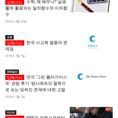
수학, 왜 배우나? 실생
활에 활용되는 일차함수와 이차함
수
2020년 4월 29일
교육
한국 사교육 열풍의 문
제점
2018년 7월 7일
문화일반
연극 ‘그린 폴터가이스
트’ 관람 후기: 랑시에르의 철학으
로 보는 잊혀진 존재에 대한 고찰
2026년 1월 7일
미디어
SNS의 위험으로부터