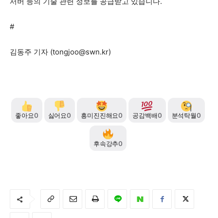
서버 등의 기술 관련 정보를 공급받고 있습니다.
#
김동주 기자 (
tongjoo@swn.kr
)
좋아요
0
싫어요
0
흥미진진해요
0
공감백배
0
분석탁월
0
후속강추
0