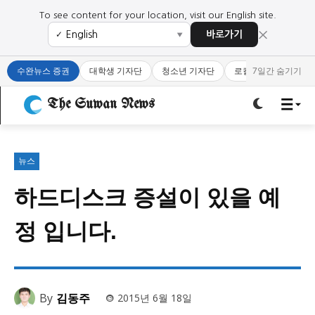
To see content for your location, visit our English site.
×
바로가기
✓
▼
로그인하세요
로그인하세요
수완뉴스 증권
대학생 기자단
청소년 기자단
로컬 큐레이터
7일간 숨기기
주요 뉴스
주요 뉴스
The Suwan News
정치
사회
경제
교육
정치
사회
경제
교육
뉴스
하드디스크 증설이 있을 예
문화
과학·미디어
연예
스포츠
문화
과학·미디어
연예
스포츠
정 입니다.
오피니언 & 특집
오피니언 & 특집
특집 기사 바로가기 :
청소년
·
청년
특집 기사 바로가기 :
청소년
·
청년
By
김동주
2015년 6월 18일