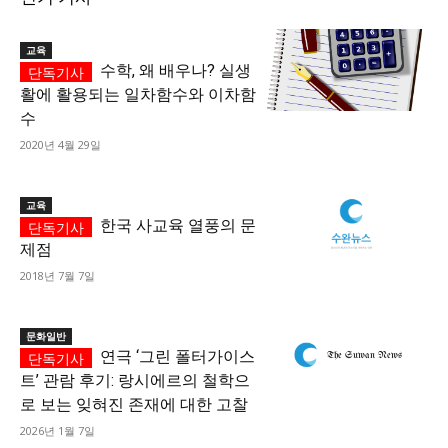
교육
수학, 왜 배우나? 실생
활에 활용되는 일차함수와 이차함
수
2020년 4월 29일
교육
한국 사교육 열풍의 문
제점
2018년 7월 7일
문화일반
연극 ‘그린 폴터가이스
트’ 관람 후기: 랑시에르의 철학으
로 보는 잊혀진 존재에 대한 고찰
2026년 1월 7일