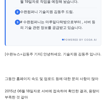
자유게시판
미니게임
운세 풀이
자유게시판
미니게임
운세 풀이
월 19일자로 작업을 예정해 놨습니다.
수완컴퍼니 기술지원 김동주 드림.
2
서비스 & 앱
서비스 & 앱
# 수완컴퍼니는 마루밑다락방으로부터 , 서버 등
3
수완뉴스 추천 서비스
수완뉴스 추천 서비스
의 기술 관련 정보를 공급받고 있습니다.
POWERED BY CODA AI
스토어
수완 키즈
청년공감
청라온
스토어
수완 키즈
청년공감
청라온
[수완뉴스=김동주 기자] 안녕하세요. 기술지원 김동주 입니다.
멤버십 소개
이니셔티브
커리어
멤버십 소개
이니셔티브
커리어
기자단 참여
저널리즘 바이브
출판서비스
기자단 참여
저널리즘 바이브
출판서비스
보도자료 작성 서비스
스위프트 하이브
보도자료 작성 서비스
스위프트 하이브
그동안 홈페이지 속도 및 업로드 등에 대한 문의 사항이 많아
라라프레스
오픈미트
라라프레스
오픈미트
2015년 06월 18일자로 서버에 접속하여 확인한 결과, 용량이
부족한 것 같아