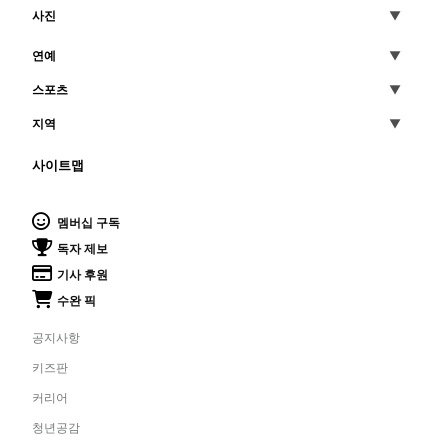
사진
연예
스포츠
지역
사이트맵
멤버십 구독
독자 제보
기사 후원
수완 픽
공지사항
키즈판
커리어
청년공감