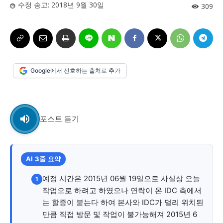
사설/칼럼
사설/칼럼
수정 송고:
2018년 9월 30일
309
시 문학 (문학산책)
시 문학 (문학산책)
보도 사진
보도 사진
정치
사회
경제
트렌드
정치
사회
경제
트렌드
Google에서 선호하는 출처로 추가
지역 & 글로벌 뉴스
지역 & 글로벌 뉴스
서울전역
인천지역
경기지역
강원지역
서울전역
인천지역
경기지역
강원지역
충청지역
세종지역
경상지역
전라지역
충청지역
세종지역
경상지역
전라지역
포스트 듣기
제주지역
부산/울산
대전지역
지방정가
제주지역
부산/울산
대전지역
지방정가
ENG
中文
日文
ENG
中文
日文
AI 3줄 요약
예정 시간은 2015년 06월 19일으로 사실상 오늘
1
커뮤니티
커뮤니티
작업으로 하려고 하였으나 연락이 온 IDC 측에서
는 할증이 붙는다 하여 본사와 IDC가 멀리 위치된
만큼 직접 방문 및 작업이 불가능해져 2015년 6