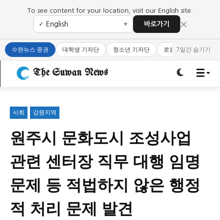
To see content for your location, visit our English site.
×
바로가기
✓
▼
로그인하세요
로그인하세요
수완뉴스 증권
대학생 기자단
청소년 기자단
로컬 큐레이터
7일간 숨기기
주요 뉴스
주요 뉴스
The Suwan News
정치
사회
경제
교육
정치
사회
경제
교육
사회
강원지역
원주시 문화도시 조성사업
문화
과학·미디어
연예
스포츠
문화
과학·미디어
연예
스포츠
관련 센터장 직무 대행 임명
오피니언 & 특집
오피니언 & 특집
문제 등 적법하지 않은 행정
특집 기사 바로가기 :
청소년
·
청년
특집 기사 바로가기 :
청소년
·
청년
적 처리 문제 발견