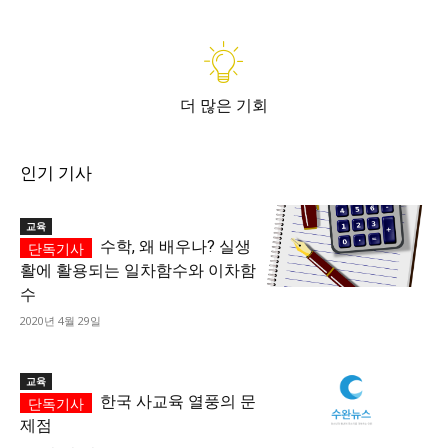
더 많은 기회
인기 기사
교육
수학, 왜 배우나? 실생
활에 활용되는 일차함수와 이차함
수
2020년 4월 29일
교육
한국 사교육 열풍의 문
제점