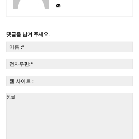
댓글을 남겨 주세요.
이
름
:*
전
자
우
웹
편:
사
이
트
: