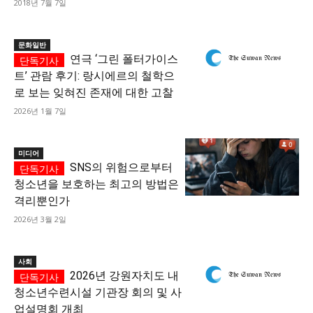
2018년 7월 7일
문화일반
연극 ‘그린 폴터가이스
트’ 관람 후기: 랑시에르의 철학으
로 보는 잊혀진 존재에 대한 고찰
2026년 1월 7일
미디어
SNS의 위험으로부터
청소년을 보호하는 최고의 방법은
격리뿐인가
2026년 3월 2일
사회
2026년 강원자치도 내
청소년수련시설 기관장 회의 및 사
업설명회 개최