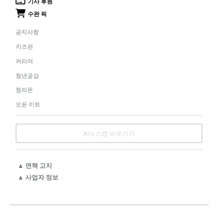
기사 후원
수완 픽
공지사항
키즈판
커리어
청년공감
청라온
오픈 미트
AI뉴스랩 바로가기
▲ 면책 고지
▲ 사업자 정보