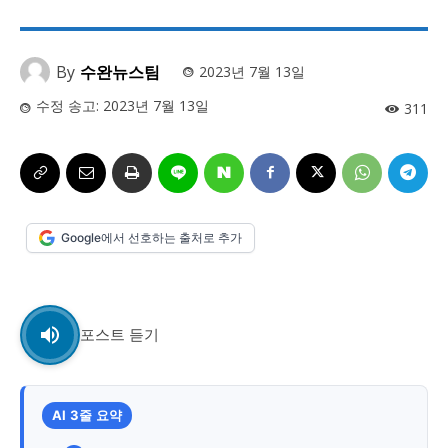
사설/칼럼
사설/칼럼
시 문학 (문학산책)
시 문학 (문학산책)
By
수완뉴스팀
2023년 7월 13일
보도 사진
보도 사진
정치
사회
경제
트렌드
정치
사회
경제
트렌드
수정 송고:
2023년 7월 13일
311
지역 & 글로벌 뉴스
지역 & 글로벌 뉴스
서울전역
인천지역
경기지역
강원지역
서울전역
인천지역
경기지역
강원지역
충청지역
세종지역
경상지역
전라지역
충청지역
세종지역
경상지역
전라지역
Google에서 선호하는 출처로 추가
제주지역
부산/울산
대전지역
지방정가
제주지역
부산/울산
대전지역
지방정가
ENG
中文
日文
ENG
中文
日文
포스트 듣기
커뮤니티
커뮤니티
AI 3줄 요약