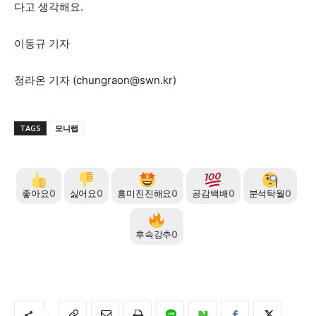
다고 생각해요.
이동규 기자
청라온 기자 (
chungraon@swn.kr
)
TAGS
모니랩
좋아요
0
싫어요
0
흥미진진해요
0
공감백배
0
분석탁월
0
후속강추
0