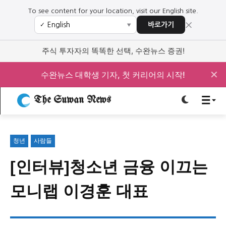
To see content for your location, visit our English site.
×
바로가기
✓
▼
로그인하세요
로그인하세요
주식 투자자의 똑똑한 선택, 수완뉴스 증권!
주요 뉴스
주요 뉴스
✕
수완뉴스 대학생 기자, 첫 커리어의 시작!
The Suwan News
정치
사회
경제
교육
정치
사회
경제
교육
청년
사람들
문화
과학·미디어
연예
스포츠
문화
과학·미디어
연예
스포츠
[인터뷰]청소년 금융 이끄는
오피니언 & 특집
오피니언 & 특집
모니랩 이경훈 대표
특집 기사 바로가기 :
청소년
·
청년
특집 기사 바로가기 :
청소년
·
청년