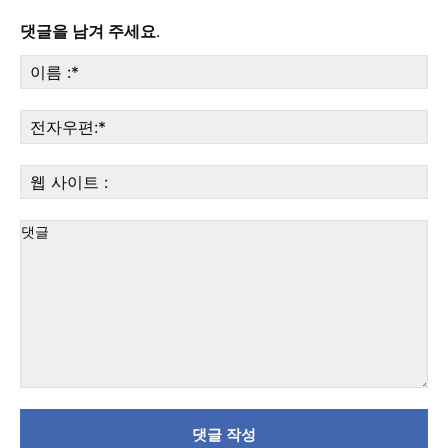
댓글을 남겨 주세요.
이
름
:*
전
자
우
웹
편:
사
이
트
:
댓
글