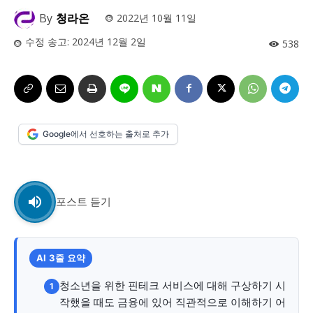
사설/칼럼
사설/칼럼
By
청라온
2022년 10월 11일
시 문학 (문학산책)
시 문학 (문학산책)
수정 송고:
2024년 12월 2일
538
보도 사진
보도 사진
정치
사회
경제
트렌드
정치
사회
경제
트렌드
지역 & 글로벌 뉴스
지역 & 글로벌 뉴스
Google에서 선호하는 출처로 추가
서울전역
인천지역
경기지역
강원지역
서울전역
인천지역
경기지역
강원지역
충청지역
세종지역
경상지역
전라지역
충청지역
세종지역
경상지역
전라지역
제주지역
부산/울산
대전지역
지방정가
제주지역
부산/울산
대전지역
지방정가
포스트 듣기
ENG
中文
日文
ENG
中文
日文
커뮤니티
커뮤니티
AI 3줄 요약
청소년을 위한 핀테크 서비스에 대해 구상하기 시
1
작했을 때도 금융에 있어 직관적으로 이해하기 어