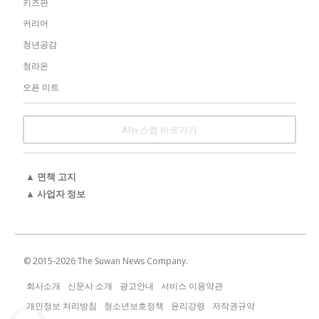
키즈판
커리어
청년공감
청라온
오픈 미트
AI뉴스랩 바로가기
▲ 면책 고지
▲ 사업자 정보
© 2015-
2026
The Suwan News Company.
회사소개
신문사 소개
광고안내
서비스 이용약관
개인정보 처리방침
청소년보호정책
윤리강령
저작권규약