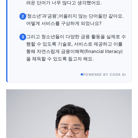
자유게시판
미니게임
운세 풀이
자유게시판
미니게임
운세 풀이
려운 단어가 너무 많다고 생각했어요.
‘청소년’과‘금융’,어울리지 않는 단어들만 같아요.
2
서비스 & 앱
서비스 & 앱
어떻게 서비스를 구상하게 되었나요?
수완뉴스 추천 서비스
수완뉴스 추천 서비스
그리고 청소년들이 다양한 금융 활동을 실제로 수
3
행할 수 있도록 기술로, 서비스로 제공하고 이를
통해 자연스럽게 금융이해력(financial literacy)
을 체득할 수 있도록 돕고자 해요.
스토어
수완 키즈
청년공감
청라온
스토어
수완 키즈
청년공감
청라온
POWERED BY CODA AI
멤버십 소개
이니셔티브
커리어
멤버십 소개
이니셔티브
커리어
기자단 참여
저널리즘 바이브
출판서비스
기자단 참여
저널리즘 바이브
출판서비스
보도자료 작성 서비스
스위프트 하이브
보도자료 작성 서비스
스위프트 하이브
라라프레스
오픈미트
라라프레스
오픈미트