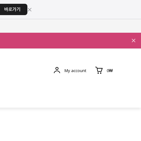
×
바로가기
✕
My account
0₩