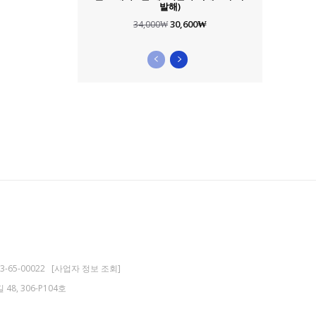
발해)
원
현
30,600
₩
34,000
₩
래
재
가
가
격:
격:
34,000₩.
30,600₩.
-65-00022
[사업자 정보 조회]
8, 306-P104호