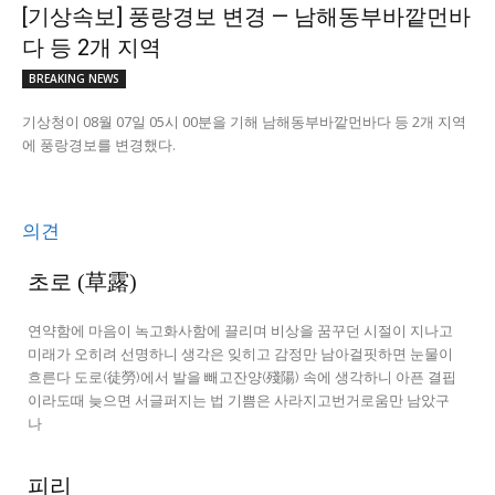
[기상속보] 풍랑경보 변경 — 남해동부바깥먼바
다 등 2개 지역
BREAKING NEWS
기상청이 08월 07일 05시 00분을 기해 남해동부바깥먼바다 등 2개 지역
에 풍랑경보를 변경했다.
의견
초로 (草露)
연약함에 마음이 녹고화사함에 끌리며 비상을 꿈꾸던 시절이 지나고
미래가 오히려 선명하니 생각은 잊히고 감정만 남아걸핏하면 눈물이
흐른다 도로(徒勞)에서 발을 빼고잔양(殘陽) 속에 생각하니 아픈 결핍
이라도때 늦으면 서글퍼지는 법 기쁨은 사라지고번거로움만 남았구
나
피리