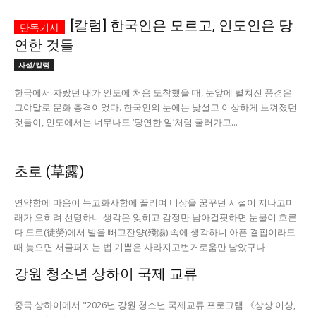
[칼럼] 한국인은 모르고, 인도인은 당
서비스 & 앱
서비스 & 앱
연한 것들
수완뉴스 추천 서비스
수완뉴스 추천 서비스
사설/칼럼
한국에서 자랐던 내가 인도에 처음 도착했을 때, 눈앞에 펼쳐진 풍경은
그야말로 문화 충격이었다. 한국인의 눈에는 낯설고 이상하게 느껴졌던
것들이, 인도에서는 너무나도 ‘당연한 일’처럼 굴러가고...
스토어
수완 키즈
청년공감
청라온
스토어
수완 키즈
청년공감
청라온
멤버십 소개
이니셔티브
커리어
멤버십 소개
이니셔티브
커리어
초로 (草露)
기자단 참여
저널리즘 바이브
출판서비스
기자단 참여
저널리즘 바이브
출판서비스
연약함에 마음이 녹고화사함에 끌리며 비상을 꿈꾸던 시절이 지나고미
보도자료 작성 서비스
스위프트 하이브
보도자료 작성 서비스
스위프트 하이브
래가 오히려 선명하니 생각은 잊히고 감정만 남아걸핏하면 눈물이 흐른
다 도로(徒勞)에서 발을 빼고잔양(殘陽) 속에 생각하니 아픈 결핍이라도
라라프레스
오픈미트
라라프레스
오픈미트
때 늦으면 서글퍼지는 법 기쁨은 사라지고번거로움만 남았구나
강원 청소년 상하이 국제 교류
중국 상하이에서 "2026년 강원 청소년 국제교류 프로그램 《상상 이상,