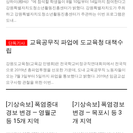
상하이(相Hi)》"에 참석할 학생들이 8월 10일부터 14일까지 참여한다고
강원특별자치도청소년활동진흥센터가 밝혔다. 강원특별자치도가 주최
깊이를 더하고 넓이를 채우다, 전 세대를 위한 뉴스
하고 강원특별자치도청소년활동진흥센터가 주관하는 이번 프로그램은
도내...
교육공무직 파업에 도교육청 대책수
립
강원도교육청(교육감 민병희)은 전국학교비정규직연대회의에서 전국적
으로 2019년 총파업투쟁을 선포한 가운데, 도내 교육공무직 노동자들이
오는 7월 3일부터 5일까지 파업을 통보했다고 밝혔다. 2019년 임금교섭
요구사항 관철을 위한 이번...
[기상속보] 폭염중대
[기상속보] 폭염경보
경보 변경 — 영월군
변경 — 목포시 등 3
등 15개 지역
개 지역