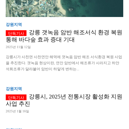
강원지역
강릉 갯녹음 암반 해조서식 환경 복원
통해 바다숲 효과 증대 기대
2025년 11월 12일
강릉시가 사천면 사천연안 해역에 갯녹음 암반 해조 서식환경 복원 사업
을 추진한다. 갯녹음 현상이란, 연안 암반에서 해조류가 사라지고 하얀
석회조류가 달라붙어 암반이 하얗게 변하는...
강원지역
강릉시, 2025년 전통시장 활성화 지원
사업 추진
2025년 1월 16일