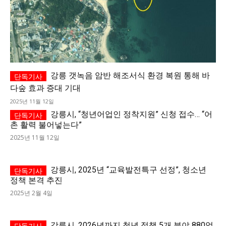
강릉 갯녹음 암반 해조서식 환경 복원 통해 바
다숲 효과 증대 기대
2025년 11월 12일
강릉시, “청년어업인 정착지원” 신청 접수… “어
촌 활력 불어넣는다”
2025년 11월 12일
강릉시, 2025년 “교육발전특구 선정”, 청소년
정책 본격 추진
2025년 2월 4일
강릉시, 2026년까지 청년 정책 5개 분야 880억