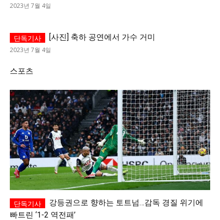
2023년 7월 4일
[사진] 축하 공연에서 가수 거미
2023년 7월 4일
스포츠
강등권으로 향하는 토트넘…감독 경질 위기에
빠트린 ‘1-2 역전패’