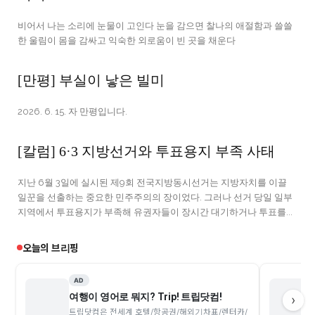
비어서 나는 소리에 눈물이 고인다 눈을 감으면 찰나의 애절함과 쓸쓸
한 울림이 몸을 감싸고 익숙한 외로움이 빈 곳을 채운다
[만평] 부실이 낳은 빌미
2026. 6. 15. 자 만평입니다.
[칼럼] 6·3 지방선거와 투표용지 부족 사태
지난 6월 3일에 실시된 제9회 전국지방동시선거는 지방자치를 이끌
일꾼을 선출하는 중요한 민주주의의 장이었다. 그러나 선거 당일 일부
지역에서 투표용지가 부족해 유권자들이 장시간 대기하거나 투표를...
오늘의 브리핑
AD
여행이 영어로 뭐지? Trip! 트립닷컴!
›
트립닷컴은 전세계 호텔/항공권/해외기차표/렌터카/