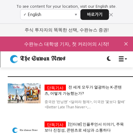
To see content for your location, visit our English site.
×
바로가기
✓
▼
로그인하세요
로그인하세요
주식 투자자의 똑똑한 선택, 수완뉴스 증권!
주요 뉴스
주요 뉴스
✕
수완뉴스 대학생 기자, 첫 커리어의 시작!
정치
사회
경제
교육
The Suwan News
정치
사회
경제
교육
문화
과학·미디어
연예
스포츠
문화
과학·미디어
연예
스포츠
전 세계 모두가 열광하는 K-콘텐
츠, 어떻게 가능했는가?
오피니언 & 특집
오피니언 & 특집
중국판 ‘런닝맨’ <달려라 형제>, 미국판 ‘꽃보다 할배’
<Better Late Than Never>,...
특집 기사 바로가기 :
청소년
·
청년
특집 기사 바로가기 :
청소년
·
청년
[인터뷰] 인플루언서 이야기, 주목
사설/칼럼
사설/칼럼
보다 진정성, 콘텐츠로 세상과 소통하다