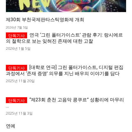
제30회 부천국제판타스틱영화제 개최
2026년 7월 5일
연극 ‘그린 폴터가이스트’ 관람 후기: 랑시에르
의 철학으로 보는 잊혀진 존재에 대한 고찰
2026년 1월 5일
[대학로 연극] 그린 폴터가이스트, 디지털 편집
과정에서 ‘존재 증명’ 의무를 지닌 배우의 이야기를 담다
2025년 11월 20일
“제23회 춘천 고음악 콩쿠르” 성황리에 마무리
…
2025년 11월 3일
연예