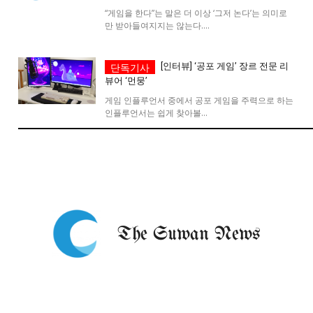
“게임을 한다”는 말은 더 이상 ‘그저 논다’는 의미로
시 문학 (문학산책)
시 문학 (문학산책)
만 받아들여지지는 않는다....
보도 사진
보도 사진
정치
사회
경제
트렌드
정치
사회
경제
트렌드
[인터뷰] ‘공포 게임’ 장르 전문 리
뷰어 ‘먼뭉’
지역 & 글로벌 뉴스
지역 & 글로벌 뉴스
게임 인플루언서 중에서 공포 게임을 주력으로 하는
인플루언서는 쉽게 찾아볼...
서울전역
인천지역
경기지역
강원지역
서울전역
인천지역
경기지역
강원지역
충청지역
세종지역
경상지역
전라지역
충청지역
세종지역
경상지역
전라지역
제주지역
부산/울산
대전지역
지방정가
제주지역
부산/울산
대전지역
지방정가
ENG
中文
日文
ENG
中文
日文
커뮤니티
커뮤니티
자유게시판
미니게임
운세 풀이
자유게시판
미니게임
운세 풀이