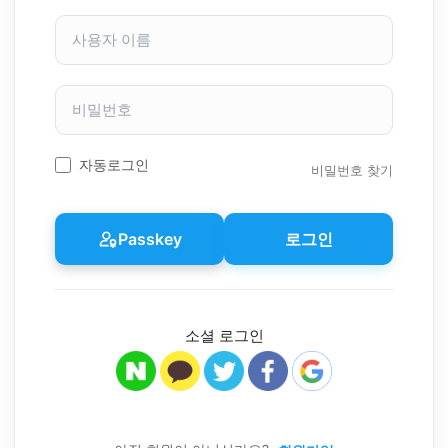
사
용
자
이
비
름
밀
번
호
자동로그인
비밀번호 찾기
Passkey
로그인
소셜 로그인