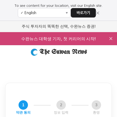
To see content for your location, visit our English site.
×
바로가기
✓
▼
주식 투자자의 똑똑한 선택, 수완뉴스 증권!
✕
수완뉴스 대학생 기자, 첫 커리어의 시작!
The Suwan News
1
2
3
약관 동의
정보 입력
환영