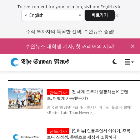
To see content for your location, visit our English site.
×
바로가기
✓
▼
로그인하세요
로그인하세요
주식 투자자의 똑똑한 선택, 수완뉴스 증권!
주요 뉴스
주요 뉴스
✕
수완뉴스 대학생 기자, 첫 커리어의 시작!
정치
사회
경제
교육
The Suwan News
정치
사회
경제
교육
문화
과학·미디어
연예
스포츠
문화
과학·미디어
연예
스포츠
전 세계 모두가 열광하는 K-콘텐
츠, 어떻게 가능했는가?
오피니언 & 특집
오피니언 & 특집
중국판 ‘런닝맨’ <달려라 형제>, 미국판 ‘꽃보다 할배’
<Better Late Than Never>,...
특집 기사 바로가기 :
청소년
·
청년
특집 기사 바로가기 :
청소년
·
청년
[인터뷰] 인플루언서 이야기, 주목
사설/칼럼
사설/칼럼
보다 진정성, 콘텐츠로 세상과 소통하다