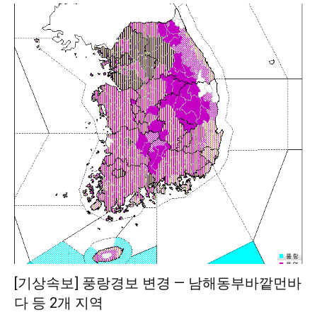
[기상속보] 풍랑경보 변경 — 남해동부바깥먼바
다 등 2개 지역