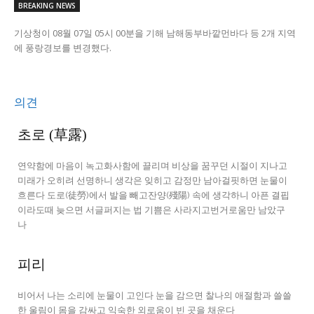
BREAKING NEWS
기상청이 08월 07일 05시 00분을 기해 남해동부바깥먼바다 등 2개 지역
에 풍랑경보를 변경했다.
의견
초로 (草露)
연약함에 마음이 녹고화사함에 끌리며 비상을 꿈꾸던 시절이 지나고
미래가 오히려 선명하니 생각은 잊히고 감정만 남아걸핏하면 눈물이
흐른다 도로(徒勞)에서 발을 빼고잔양(殘陽) 속에 생각하니 아픈 결핍
이라도때 늦으면 서글퍼지는 법 기쁨은 사라지고번거로움만 남았구
나
피리
비어서 나는 소리에 눈물이 고인다 눈을 감으면 찰나의 애절함과 쓸쓸
한 울림이 몸을 감싸고 익숙한 외로움이 빈 곳을 채운다