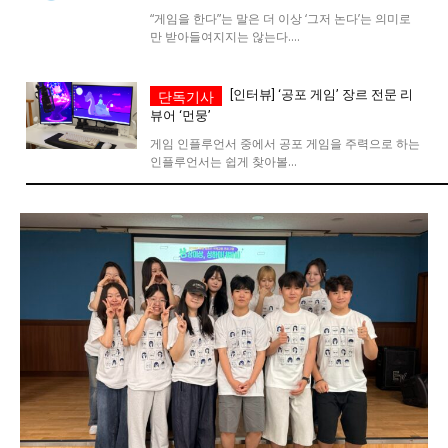
“게임을 한다”는 말은 더 이상 ‘그저 논다’는 의미로
시 문학 (문학산책)
시 문학 (문학산책)
만 받아들여지지는 않는다....
보도 사진
보도 사진
정치
사회
경제
트렌드
정치
사회
경제
트렌드
[인터뷰] ‘공포 게임’ 장르 전문 리
뷰어 ‘먼뭉’
지역 & 글로벌 뉴스
지역 & 글로벌 뉴스
게임 인플루언서 중에서 공포 게임을 주력으로 하는
인플루언서는 쉽게 찾아볼...
서울전역
인천지역
경기지역
강원지역
서울전역
인천지역
경기지역
강원지역
충청지역
세종지역
경상지역
전라지역
충청지역
세종지역
경상지역
전라지역
제주지역
부산/울산
대전지역
지방정가
제주지역
부산/울산
대전지역
지방정가
ENG
中文
日文
ENG
中文
日文
커뮤니티
커뮤니티
자유게시판
미니게임
운세 풀이
자유게시판
미니게임
운세 풀이