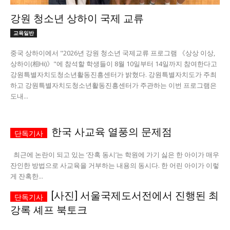
강원 청소년 상하이 국제 교류
서비스 & 앱
서비스 & 앱
교육일반
수완뉴스 추천 서비스
수완뉴스 추천 서비스
중국 상하이에서 "2026년 강원 청소년 국제교류 프로그램 《상상 이상,
상하이(相Hi)》"에 참석할 학생들이 8월 10일부터 14일까지 참여한다고
강원특별자치도청소년활동진흥센터가 밝혔다. 강원특별자치도가 주최
하고 강원특별자치도청소년활동진흥센터가 주관하는 이번 프로그램은
스토어
수완 키즈
청년공감
청라온
스토어
수완 키즈
청년공감
청라온
도내...
멤버십 소개
이니셔티브
커리어
멤버십 소개
이니셔티브
커리어
한국 사교육 열풍의 문제점
기자단 참여
저널리즘 바이브
출판서비스
기자단 참여
저널리즘 바이브
출판서비스
보도자료 작성 서비스
스위프트 하이브
보도자료 작성 서비스
스위프트 하이브
최근에 논란이 되고 있는 ‘잔혹 동시’는 학원에 가기 싫은 한 아이가 매우
잔인한 방법으로 사교육을 거부하는 내용의 동시다. 한 어린 아이가 이렇
라라프레스
오픈미트
라라프레스
오픈미트
게 잔혹한...
[사진] 서울국제도서전에서 진행된 최
강록 셰프 북토크