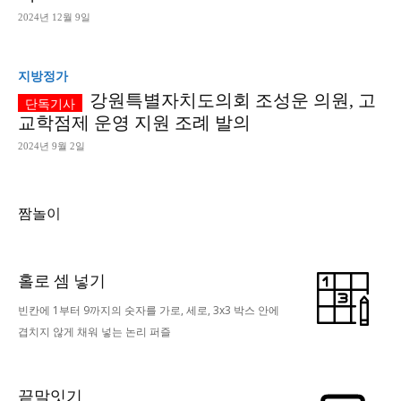
2024년 12월 9일
지방정가
강원특별자치도의회 조성운 의원, 고
교학점제 운영 지원 조례 발의
2024년 9월 2일
짬놀이
홀로 셈 넣기
빈칸에 1부터 9까지의 숫자를 가로, 세로, 3x3 박스 안에
겹치지 않게 채워 넣는 논리 퍼즐
끝말잇기