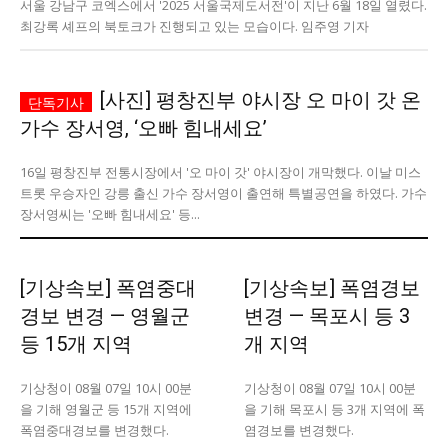
서울 강남구 코엑스에서 '2025 서울국제도서전'이 지난 6월 18일 열렸다.
최강록 셰프의 북토크가 진행되고 있는 모습이다. 임주영 기자
깊이를 더하고 넓이를 채우다, 전 세대를 위한 뉴스
[사진] 평창진부 야시장 오 마이 갓 온
가수 장서영, ‘오빠 힘내세요’
16일 평창진부 전통시장에서 '오 마이 갓' 야시장이 개막했다. 이날 미스
트롯 우승자인 강릉 출신 가수 장서영이 출연해 특별공연을 하였다. 가수
장서영씨는 '오빠 힘내세요' 등...
[기상속보] 폭염중대
[기상속보] 폭염경보
경보 변경 — 영월군
변경 — 목포시 등 3
등 15개 지역
개 지역
기상청이 08월 07일 10시 00분
기상청이 08월 07일 10시 00분
을 기해 영월군 등 15개 지역에
을 기해 목포시 등 3개 지역에 폭
폭염중대경보를 변경했다.
염경보를 변경했다.