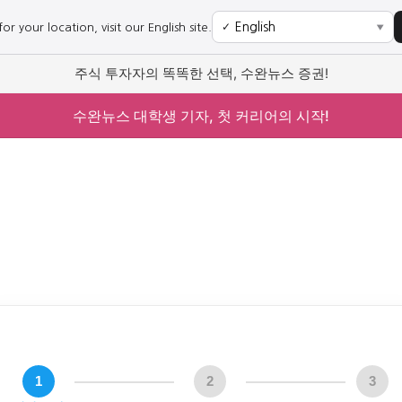
r your location, visit our English site.
✓
▼
주식 투자자의 똑똑한 선택, 수완뉴스 증권!
수완뉴스 대학생 기자, 첫 커리어의 시작!
1
2
3