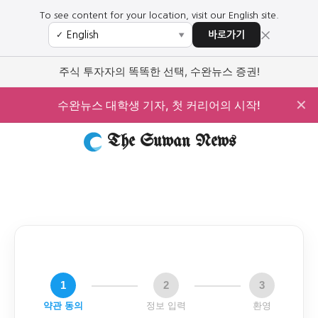
To see content for your location, visit our English site.
×
바로가기
✓
▼
주식 투자자의 똑똑한 선택, 수완뉴스 증권!
✕
수완뉴스 대학생 기자, 첫 커리어의 시작!
The Suwan News
1
2
3
약관 동의
정보 입력
환영