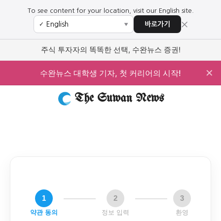
To see content for your location, visit our English site.
×
바로가기
✓
▼
주식 투자자의 똑똑한 선택, 수완뉴스 증권!
✕
수완뉴스 대학생 기자, 첫 커리어의 시작!
The Suwan News
1
2
3
약관 동의
정보 입력
환영