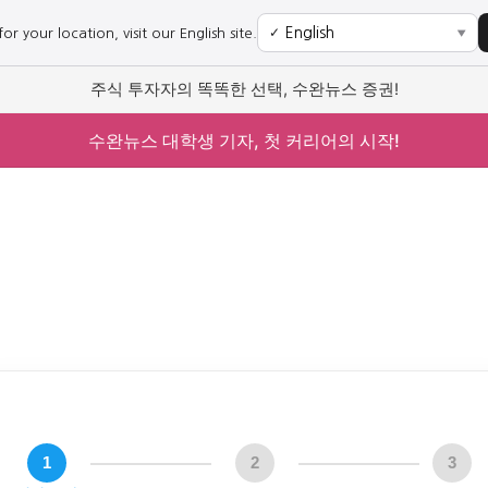
r your location, visit our English site.
✓
▼
주식 투자자의 똑똑한 선택, 수완뉴스 증권!
수완뉴스 대학생 기자, 첫 커리어의 시작!
1
2
3