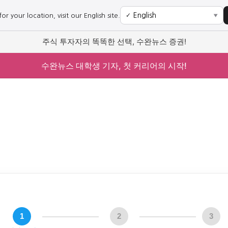
r your location, visit our English site.
✓
▼
주식 투자자의 똑똑한 선택, 수완뉴스 증권!
수완뉴스 대학생 기자, 첫 커리어의 시작!
1
2
3