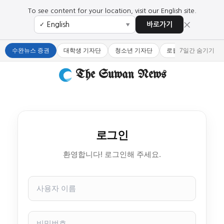
To see content for your location, visit our English site.
×
바로가기
✓
▼
수완뉴스 증권
대학생 기자단
청소년 기자단
로컬 큐레이터
7일간 숨기기
The Suwan News
로그인
환영합니다! 로그인해 주세요.
사
용
자
이
비
름