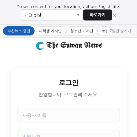
To see content for your location, visit our English site.
×
바로가기
✓
▼
수완뉴스 증권
대학생 기자단
청소년 기자단
로컬 큐레이터
7일간 숨기기
The Suwan News
로그인
환영합니다! 로그인해 주세요.
사
용
자
이
비
름