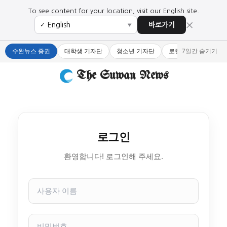
To see content for your location, visit our English site.
×
바로가기
✓
▼
수완뉴스 증권
대학생 기자단
청소년 기자단
로컬 큐레이터
7일간 숨기기
The Suwan News
로그인
환영합니다! 로그인해 주세요.
사
용
자
이
비
름