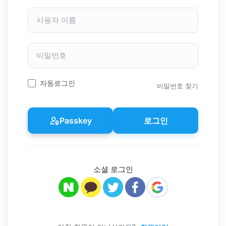
사
용
자
이
비
름
밀
번
호
자동로그인
비밀번호 찾기
Passkey
로그인
소셜 로그인