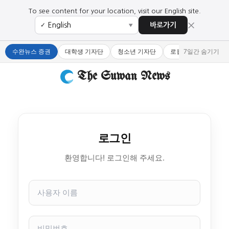
To see content for your location, visit our English site.
×
바로가기
✓
▼
수완뉴스 증권
대학생 기자단
청소년 기자단
로컬 큐레이터
7일간 숨기기
The Suwan News
로그인
환영합니다! 로그인해 주세요.
사
용
자
이
비
름