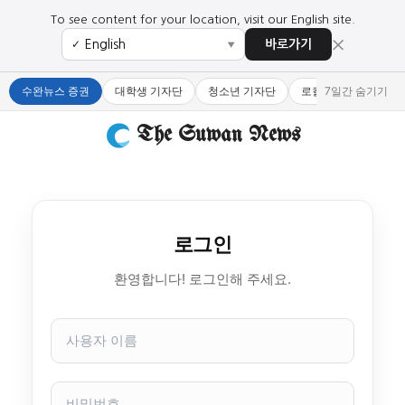
To see content for your location, visit our English site.
×
바로가기
✓
▼
수완뉴스 증권
대학생 기자단
청소년 기자단
로컬 큐레이터
7일간 숨기기
The Suwan News
로그인
환영합니다! 로그인해 주세요.
사
용
자
이
비
름