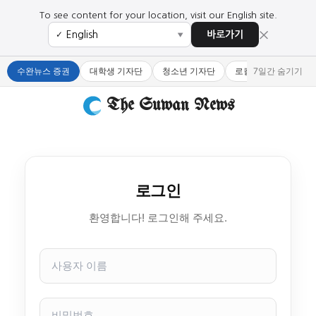
To see content for your location, visit our English site.
×
바로가기
✓
▼
수완뉴스 증권
대학생 기자단
청소년 기자단
로컬 큐레이터
7일간 숨기기
The Suwan News
로그인
환영합니다! 로그인해 주세요.
사
용
자
이
비
름