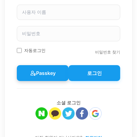
사
용
자
이
비
름
밀
번
호
자동로그인
비밀번호 찾기
Passkey
로그인
소셜 로그인