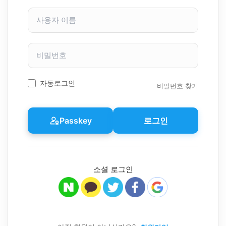
사
용
자
이
비
름
밀
번
호
자동로그인
비밀번호 찾기
Passkey
로그인
소셜 로그인