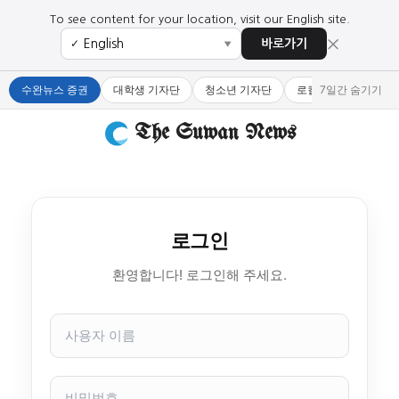
To see content for your location, visit our English site.
×
바로가기
✓
▼
수완뉴스 증권
대학생 기자단
청소년 기자단
로컬 큐레이터
7일간 숨기기
The Suwan News
로그인
환영합니다! 로그인해 주세요.
사
용
자
이
비
름