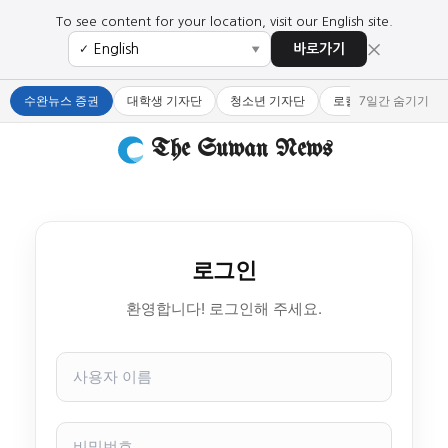
To see content for your location, visit our English site.
×
바로가기
✓
▼
수완뉴스 증권
대학생 기자단
청소년 기자단
로컬 큐레이터
7일간 숨기기
The Suwan News
로그인
환영합니다! 로그인해 주세요.
사
용
자
이
비
름