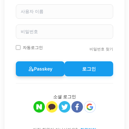
사
용
자
이
비
름
밀
번
호
자동로그인
비밀번호 찾기
Passkey
로그인
소셜 로그인