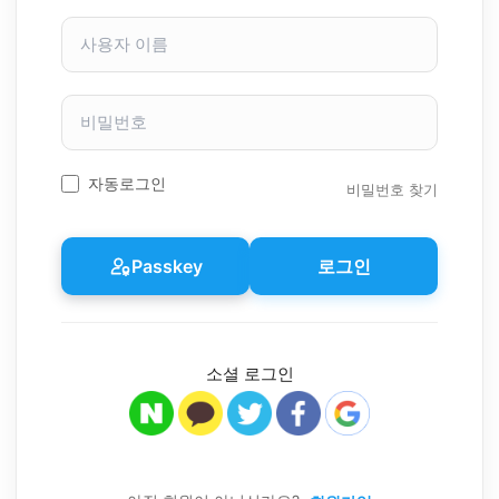
사
용
자
이
비
름
밀
번
호
자동로그인
비밀번호 찾기
Passkey
로그인
소셜 로그인