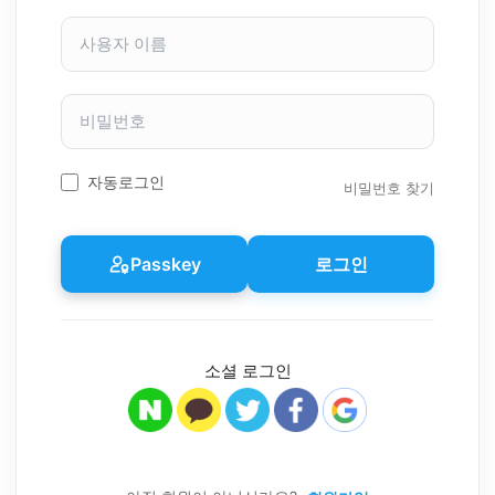
사
용
자
이
비
름
밀
번
호
자동로그인
비밀번호 찾기
Passkey
로그인
소셜 로그인