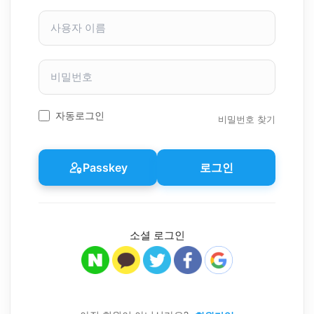
사
용
자
이
비
름
밀
번
호
자동로그인
비밀번호 찾기
Passkey
로그인
소셜 로그인