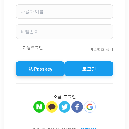
사
용
자
이
비
름
밀
번
호
자동로그인
비밀번호 찾기
Passkey
로그인
소셜 로그인