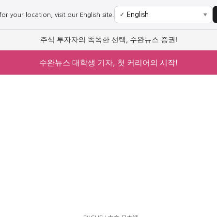
r your location, visit our English site.
✓
▼
주식 투자자의 똑똑한 선택, 수완뉴스 증권!
수완뉴스 대학생 기자, 첫 커리어의 시작!
사회
경제
사회
경제
과학·미디어
연예
과학·미디어
연예