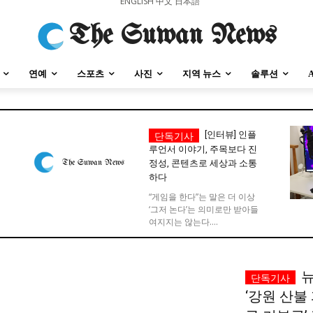
ENGLISH
中文
日本語
The Suwan News
연예
스포츠
사진
지역 뉴스
솔루션
[인터뷰] 인플
루언서 이야기, 주목보다 진
정성, 콘텐츠로 세상과 소통
하다
강원지역
충청지역
세종지역
경상지역
전라지역
제주지역
부산/
강원지역
충청지역
세종지역
경상지역
전라지역
제주지역
부산/
“게임을 한다”는 말은 더 이상
‘그저 논다’는 의미로만 받아들
여지지는 않는다....
뉴
‘강원 산불