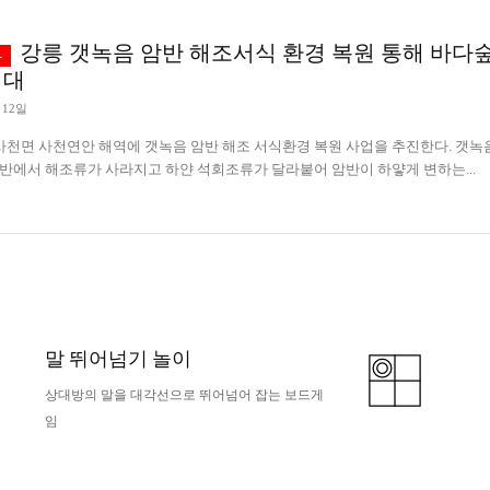
강릉 갯녹음 암반 해조서식 환경 복원 통해 바다
기대
 12일
천면 사천연안 해역에 갯녹음 암반 해조 서식환경 복원 사업을 추진한다. 갯녹음 현상이
암반에서 해조류가 사라지고 하얀 석회조류가 달라붙어 암반이 하얗게 변하는...
말 뛰어넘기 놀이
상대방의 말을 대각선으로 뛰어넘어 잡는 보드게
임