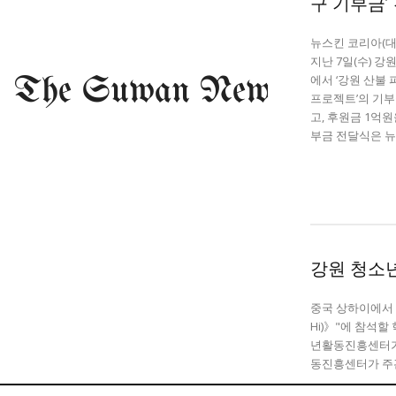
구 기부금’
미니게임
운세 풀
미니게임
운세 풀
뉴스킨 코리아(
지난 7일(수) 
에서 ‘강원 산불 
프로젝트’의 기
고, 후원금 1억원을 
부금 전달식은 뉴스
수완 키즈
수완 키즈
커리어
기자단 참여
저널리즘 바이브
출판서비스
보도자료 
커리어
기자단 참여
저널리즘 바이브
출판서비스
보도자료 
강원 청소
중국 상하이에서 
Hi)》"에 참석
년활동진흥센터가 밝혔다. 강원특별자치도가 주
동진흥센터가 주관
가까운 일상에서, 수완뉴스를 만나세요