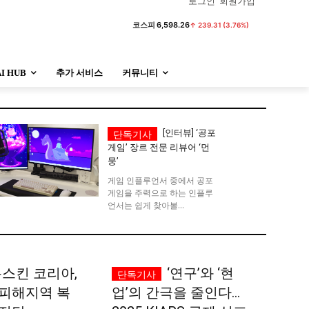
로그인
회원가입
코스피
6,598.26
↑ 239.31 (3.76%)
AI HUB
추가 서비스
커뮤니티
정치
사회
경제
트렌드
정치
사회
경제
트렌드
[인터뷰] ‘공포
게임’ 장르 전문 리뷰어 ‘먼
뭉’
울산
대전지역
지방정가
울산
대전지역
지방정가
게임 인플루언서 중에서 공포
게임을 주력으로 하는 인플루
언서는 쉽게 찾아볼...
스킨 코리아,
‘연구’와 ‘현
 피해지역 복
업’의 간극을 줄인다…