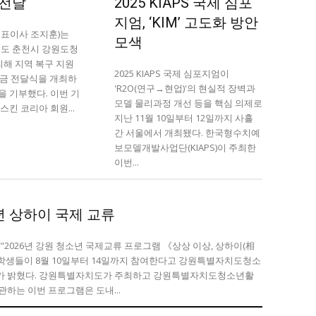
 전달
2025 KIAPS 국제 심포
이
이
지엄, ‘KIM’ 고도화 방안
대표이사 조지훈)는
모색
강원도 춘천시 강원도청
피해 지역 복구 지원
2025 KIAPS 국제 심포지엄이
부금 전달식을 개최하
'R2O(연구→현업)'의 현실적 장벽과
기부했다. 이번 기
모델 물리과정 개선 등을 핵심 의제로
킨 코리아 회원...
지난 11월 10일부터 12일까지 사흘
간 서울에서 개최됐다. 한국형수치예
청년공감
청라온
청년공감
청라온
보모델개발사업단(KIAPS)이 주최한
이번...
작성 서비스
스위프트 하이브
라라프레스
오픈미트
작성 서비스
스위프트 하이브
라라프레스
오픈미트
년 상하이 국제 교류
"2026년 강원 청소년 국제교류 프로그램 《상상 이상, 상하이(相
할 학생들이 8월 10일부터 14일까지 참여한다고 강원특별자치도청소
최하고 강원특별자치도청소년활
하는 이번 프로그램은 도내...