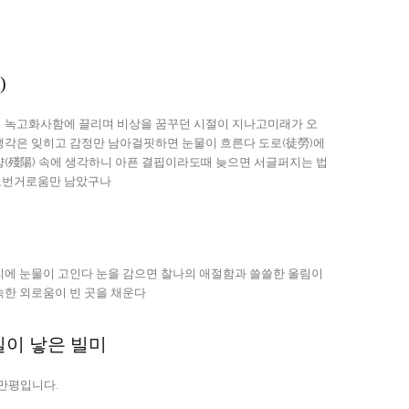
)
끌리며 비상을 꿈꾸던 시절이 지나고미래가 오
각하니 아픈 결핍이라도때 늦으면 서글퍼지는 법
고번거로움만 남았구나
 쓸쓸한 울림이
 감싸고 익숙한 외로움이 빈 곳을 채운다
실이 낳은 빌미
 자 만평입니다.