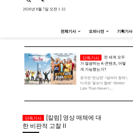
특집 기사 바로가기 :
청소년
·
청년
특집 기사 바로가기 :
청소년
·
청년
2026년 8월 7일 오전 1:32
사설/칼럼
사설/칼럼
전체기사
오피니언
기획기사
시 문학 (문학산책)
시 문학 (문학산책)
보도 사진
보도 사진
전 세계 모두
가 열광하는 K-콘텐츠, 어떻
지역 & 글로벌 뉴스
지역 & 글로벌 뉴스
게 가능했는가?
서울전역
인천지역
경기지역
서울전역
인천지역
경기지역
중국판 ‘런닝맨’ <달려라 형제>,
미국판 ‘꽃보다 할배’ <Better
Late Than Never>,...
ENG
中文
日文
ENG
中文
日文
커뮤니티
커뮤니티
[칼럼] 영상 매체에 대
한 비판적 고찰 II