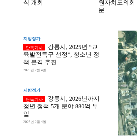
식 개최
원자치도의회 
문
지방정가
강릉시, 2025년 “교
육발전특구 선정”, 청소년 정
책 본격 추진
2025년 2월 4일
지방정가
강릉시, 2026년까지
청년 정책 5개 분야 880억 투
입
2025년 2월 4일