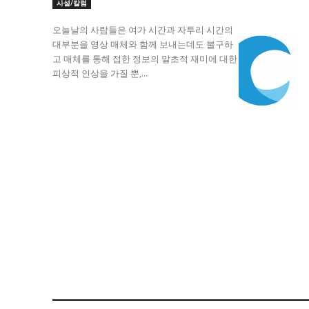
자유게시판
자유게시판
사설/칼럼
오늘날의 사람들은 여가 시간과 자투리 시간의
서비스 & 앱
서비스 & 앱
대부분을 영상 매체와 함께 보내는데도 불구하
고 매체를 통해 접한 정보의 말초적 재미에 대한
수완뉴스 추천 서비스
수완뉴스 추천 서비스
피상적 인상을 가질 뿐,...
스토어
스토어
멤버십 소개
이니셔티브
멤버십 소개
이니셔티브