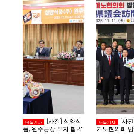
[사진] 삼양식
[사진
품, 원주공장 투자 협약
가노현의회 방