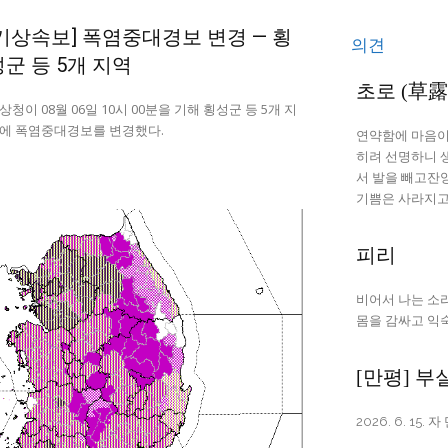
[기상속보] 폭염중대경보 변경 — 횡
의견
성군 등 5개 지역
초로 (草露
상청이 08월 06일 10시 00분을 기해 횡성군 등 5개 지
에 폭염중대경보를 변경했다.
연약함에 마음이 녹고화사함에 
히려 선명하니 생각은 잊히고 감정만 남아걸핏하면 눈물이 흐른다 도로(徒勞)에
서 발을 빼고잔양(殘陽) 속에 생
기쁨은 사라지
피리
비어서 나는 소리에 눈물이 고인다 눈을 감으면 찰나의 애절함과
몸을
[만평] 부
2026. 6. 15.