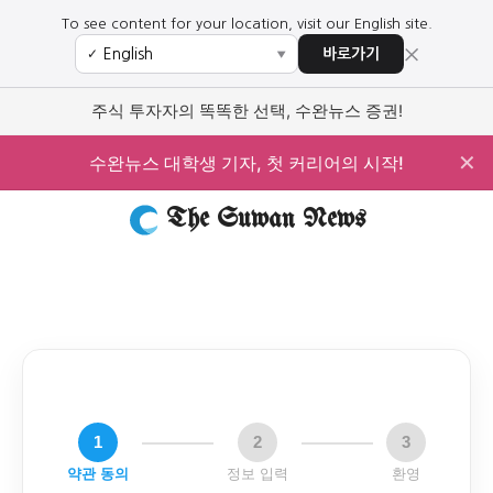
To see content for your location, visit our English site.
×
바로가기
✓
▼
주식 투자자의 똑똑한 선택, 수완뉴스 증권!
✕
수완뉴스 대학생 기자, 첫 커리어의 시작!
The Suwan News
1
2
3
약관 동의
정보 입력
환영