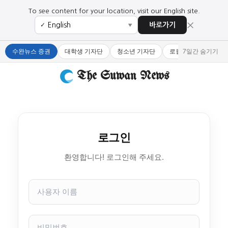
To see content for your location, visit our English site.
×
바로가기
✓
▼
수완뉴스 증권
대학생 기자단
청소년 기자단
로컬 큐레이터
7일간 숨기기
The Suwan News
로그인
환영합니다! 로그인해 주세요.
사
용
자
이
비
름