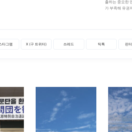
출하는 중요한 
가 부족해 유권자
스타그램
X (구 트위터)
쓰레드
틱톡
핀터