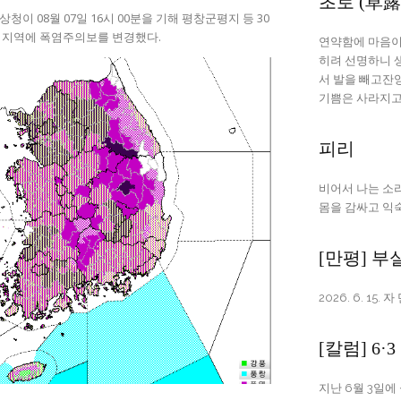
초로 (草露
상청이 08월 07일 16시 00분을 기해 평창군평지 등 30
 지역에 폭염주의보를 변경했다.
연약함에 마음이 녹고화사함에 
히려 선명하니 생각은 잊히고 감정만 남아걸핏하면 눈물이 흐른다 도로(徒勞)에
서 발을 빼고잔양(殘陽) 속에 생
기쁨은 사라지
피리
비어서 나는 소리에 눈물이 고인다 눈을 감으면 찰나의 애절함과
몸을
[만평] 부
2026. 6. 15.
[칼럼] 6
지난 6월 3일