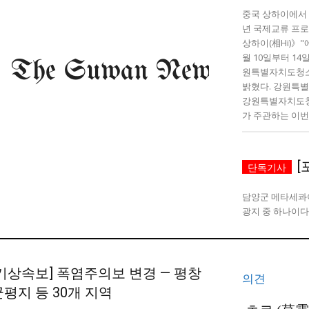
미니게임
운세 풀
미니게임
운세 풀
중국 상하이에서 "
년 국제교류 프로
상하이(相Hi)》"
월 10일부터 1
원특별자치도청
밝혔다. 강원특별자치도가 주최하고
강원특별자치도
가 주관하는 이번 
수완 키즈
수완 키즈
[
커리어
기자단 참여
저널리즘 바이브
출판서비스
보도자료 
커리어
기자단 참여
저널리즘 바이브
출판서비스
보도자료 
담양군 메타세콰
[기상속보] 폭염주의보 변경 — 평창
의견
군평지 등 30개 지역
모든 세대의 시선이 머무는 곳, 수완뉴스