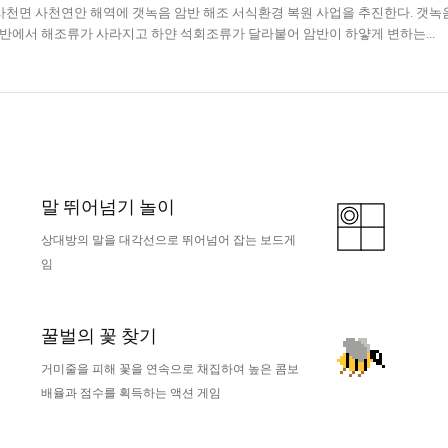
천면 사천연안 해역에 갯녹음 암반 해조 서식환경 복원 사업을 추진한다. 갯녹음 현상이
암반에서 해조류가 사라지고 하얀 석회조류가 달라붙어 암반이 하얗게 변하는...
말 뛰어넘기 놀이
상대방의 말을 대각선으로 뛰어넘어 잡는 보드게
임
꿀벌의 꽃 찾기
거미줄을 피해 꽃을 연속으로 채집하여 높은 콤보
배율과 점수를 획득하는 액션 게임