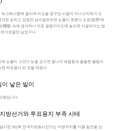
)
끌리며 비상을 꿈꾸던 시절이 지나고미래가 오
각하니 아픈 결핍이라도때 늦으면 서글퍼지는 법
고번거로움만 남았구나
 쓸쓸한 울림이
 감싸고 익숙한 외로움이 빈 곳을 채운다
실이 낳은 빌미
 자 만평입니다.
·3 지방선거와 투표용지 부족 사태
에 실시된 제9회 전국지방동시선거는 지방자치를 이끌 일꾼을 선