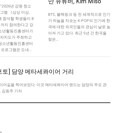
만 유튜버, Kim Miso
이
이
2026년 강원 청소
그램 《상상 이상,
BTS, 블랙핑크 등 전 세계적으로 인기
에 참석할 학생들이 8
가 하늘을 치솟는 K-POP의 인기에 한
4일까지 참여한다고 강
국에 대한 외국인들의 관심이 날로 높
소년활동진흥센터가
아져 가고 있다. 최근 5년 간 한국을
찾은...
청소년활동진흥센터
프로그램은 도내...
청년공감
청라온
청년공감
청라온
포토] 담양 메타세콰이어 거리
작성 서비스
스위프트 하이브
라라프레스
오픈미트
작성 서비스
스위프트 하이브
라라프레스
오픈미트
이어길을 찍어보았다. 이곳 메타세콰이어 랜드는 담양의 주요 관
광지 중 하나이다. 김동주 기자