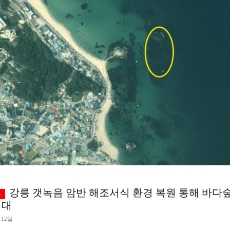
강릉 갯녹음 암반 해조서식 환경 복원 통해 바다
기대
 12일