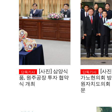
[사진] 삼양식
[사진
품, 원주공장 투자 협약
가노현의회 방
식 개최
원자치도의회 
문