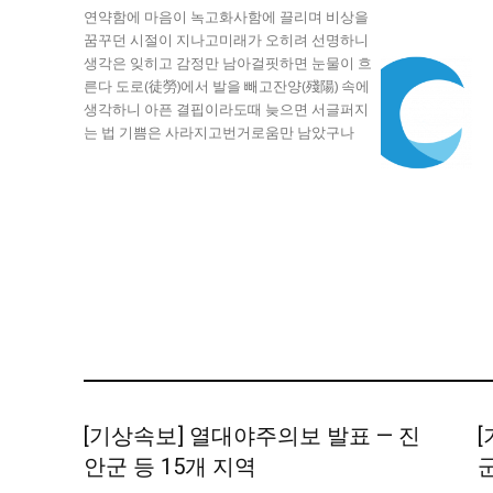
자유게시판
자유게시판
연약함에 마음이 녹고화사함에 끌리며 비상을
꿈꾸던 시절이 지나고미래가 오히려 선명하니
서비스 & 앱
서비스 & 앱
생각은 잊히고 감정만 남아걸핏하면 눈물이 흐
른다 도로(徒勞)에서 발을 빼고잔양(殘陽) 속에
생각하니 아픈 결핍이라도때 늦으면 서글퍼지
수완뉴스 추천 서비스
수완뉴스 추천 서비스
는 법 기쁨은 사라지고번거로움만 남았구나
스토어
스토어
멤버십 소개
이니셔티브
멤버십 소개
이니셔티브
[기상속보] 열대야주의보 발표 — 진
안군 등 15개 지역