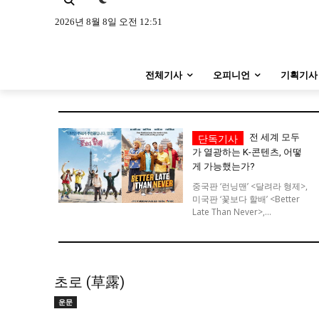
특집 기사 바로가기 :
청소년
·
청년
특집 기사 바로가기 :
청소년
·
청년
2026년 8월 8일 오전 12:51
사설/칼럼
사설/칼럼
전체기사
오피니언
기획기사
시 문학 (문학산책)
시 문학 (문학산책)
보도 사진
보도 사진
전 세계 모두
가 열광하는 K-콘텐츠, 어떻
지역 & 글로벌 뉴스
지역 & 글로벌 뉴스
게 가능했는가?
서울전역
인천지역
경기지역
서울전역
인천지역
경기지역
중국판 ‘런닝맨’ <달려라 형제>,
미국판 ‘꽃보다 할배’ <Better
Late Than Never>,...
ENG
中文
日文
ENG
中文
日文
커뮤니티
커뮤니티
초로 (草露)
운문