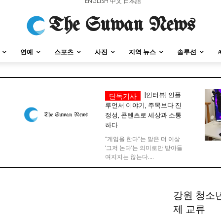
ENGLISH
中文
日本語
The Suwan News
연예
스포츠
사진
지역 뉴스
솔루션
[인터뷰] 인플
루언서 이야기, 주목보다 진
정성, 콘텐츠로 세상과 소통
하다
강원지역
충청지역
세종지역
경상지역
전라지역
제주지역
부산/
강원지역
충청지역
세종지역
경상지역
전라지역
제주지역
부산/
“게임을 한다”는 말은 더 이상
‘그저 논다’는 의미로만 받아들
여지지는 않는다....
강원 청소
제 교류