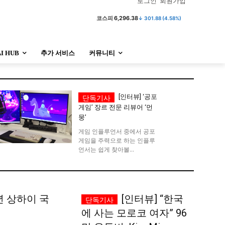
로그인
회원가입
코스피
6,296.38
↓ 301.88 (4.58%)
AI HUB
추가 서비스
커뮤니티
정치
사회
경제
트렌드
정치
사회
경제
트렌드
[인터뷰] ‘공포
게임’ 장르 전문 리뷰어 ‘먼
뭉’
울산
대전지역
지방정가
울산
대전지역
지방정가
게임 인플루언서 중에서 공포
게임을 주력으로 하는 인플루
언서는 쉽게 찾아볼...
년 상하이 국
[인터뷰] “한국
에 사는 모로코 여자” 96