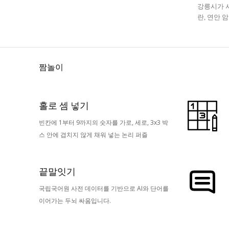
강릉시가 사
란, 연안 
짬놀이
홀로 셈 넣기
빈칸에 1부터 9까지의 숫자를 가로, 세로, 3x3 박
스 안에 겹치지 않게 채워 넣는 논리 퍼즐
끝말잇기
국립국어원 사전 데이터를 기반으로 AI와 단어를
이어가는 두뇌 싸움입니다.